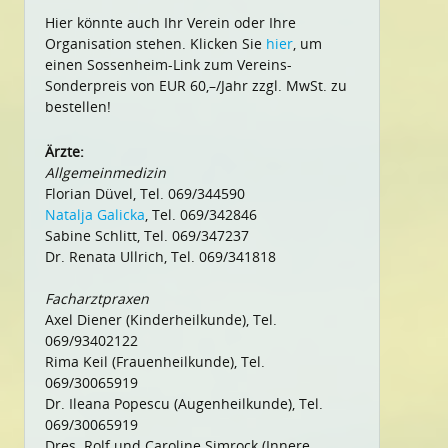
Hier könnte auch Ihr Verein oder Ihre
Organisation stehen. Klicken Sie
hier
, um
einen Sossenheim-Link zum Vereins-
Sonderpreis von EUR 60,–/Jahr zzgl. MwSt. zu
bestellen!
Ärzte:
Allgemeinmedizin
Florian Düvel, Tel. 069/344590
Natalja Galicka
, Tel. 069/342846
Sabine Schlitt, Tel. 069/347237
Dr. Renata Ullrich, Tel. 069/341818
Facharztpraxen
Axel Diener (Kinderheilkunde), Tel.
069/93402122
Rima Keil (Frauenheilkunde), Tel.
069/30065919
Dr. Ileana Popescu (Augenheilkunde), Tel.
069/30065919
Dres. Rolf und Caroline Simrock (Innere