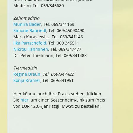
Medizin), Tel. 069/346680
Zahnmedizin
Munira Bäder
, Tel. 069/341169
Simone Bauriedl
, Tel. 069/45090490
Maria Karasiewicz, Tel. 069/341146
Ilka Partschefeld
, Tel. 069 345511
Nikrou Tahmineh
, Tel. 069/347477
Dr. Peter Thielmann, Tel. 069/341488
Tiermedizin
Regine Braun
, Tel. 069/347482
Sonja Krämer
, Tel. 069/341951
Hier könnte auch Ihre Praxis stehen. Klicken
Sie
hier
, um einen Sossenheim-Link zum Preis
von EUR 120,–/Jahr zzgl. MwSt. zu bestellen!