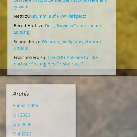
Ortsvereinsvorsitzende der AWO-Sossenheim
gewählt
Netti
zu
Brummi auf PKW Parkplatz
Bernd Huth
zu
Der „Riwweler“ unter neuer
Leitung
Schneider
zu
Wohnung völlig ausgebrannt –
update
Froschonero
zu
Drei CDU-Anträge für die
nächste Sitzung des Ortsbeirats 6
Archiv
August 2026
Juli 2026
Juni 2026
Mai 2026