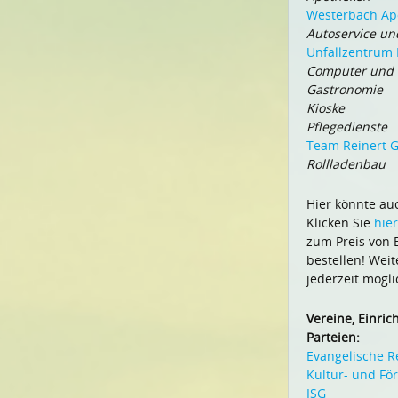
Westerbach Ap
Autoservice un
Unfallzentrum 
Computer und I
Gastronomie
Kioske
Pflegedienste
Team Reinert
Rollladenbau
Hier könnte au
Klicken Sie
hier
zum Preis von E
bestellen! Wei
jederzeit mögli
Vereine, Einri
Parteien:
Evangelische 
Kultur- und Fö
ISG