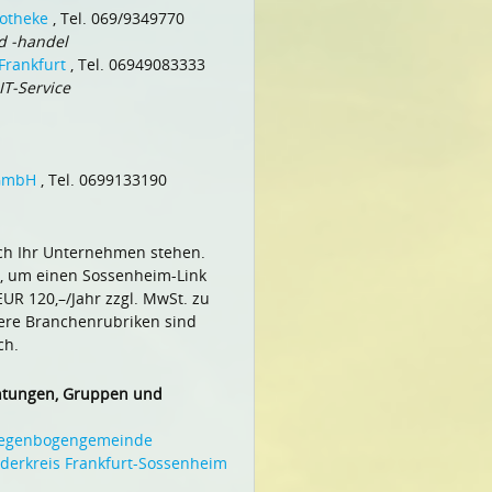
otheke
, Tel. 069/9349770
d -handel
Frankfurt
, Tel. 06949083333
T-Service
 GmbH
, Tel. 0699133190
ch Ihr Unternehmen stehen.
, um einen Sossenheim-Link
UR 120,–/Jahr zzgl. MwSt. zu
tere Branchenrubriken sind
ch.
chtungen, Gruppen und
Regenbogengemeinde
rderkreis Frankfurt-Sossenheim