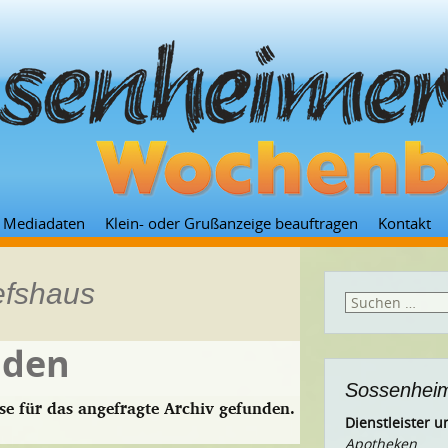
Zum
Mediadaten
Klein- oder Grußanzeige beauftragen
Kontakt
Inhalt
springen
efshaus
Suchen
nach:
nden
Sossenheim
se für das angefragte Archiv gefunden.
Dienstleister
Apotheken