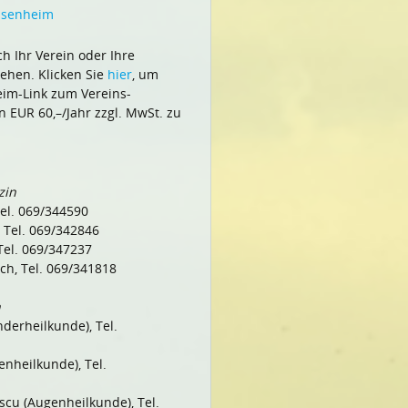
ossenheim
h Ihr Verein oder Ihre
tehen. Klicken Sie
hier
, um
im-Link zum Vereins-
 EUR 60,–/Jahr zzgl. MwSt. zu
zin
Tel. 069/344590
, Tel. 069/342846
 Tel. 069/347237
ich, Tel. 069/341818
n
nderheilkunde), Tel.
enheilkunde), Tel.
scu (Augenheilkunde), Tel.