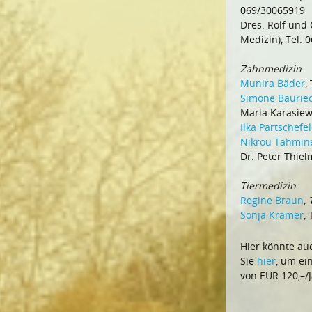
069/30065919
Dres. Rolf und 
Medizin), Tel.
Zahnmedizin
Munira Bäder
,
Simone Baurie
Maria Karasiew
Ilka Partschefe
Nikrou Tahmin
Dr. Peter Thiel
Tiermedizin
Regine Braun
,
Sonja Krämer
,
Hier könnte auc
Sie
hier
, um ei
von EUR 120,–/J