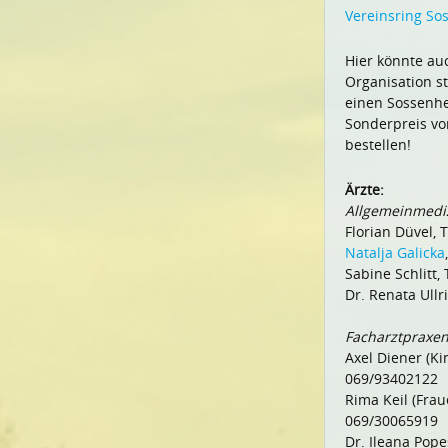
Vereinsring S
Hier könnte auc
Organisation s
einen Sossenhe
Sonderpreis von
bestellen!
Ärzte:
Allgemeinmedi
Florian Düvel, 
Natalja Galicka
Sabine Schlitt,
Dr. Renata Ullr
Facharztpraxe
Axel Diener (Ki
069/93402122
Rima Keil (Frau
069/30065919
Dr. Ileana Pope