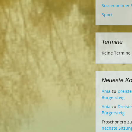
Sossenheimer 
Sport
Termine
Keine Termine
Neueste K
Ania
zu
Dreist
Bürgersteig
Ania
zu
Dreist
Bürgersteig
Froschonero
z
nächste Sitzun