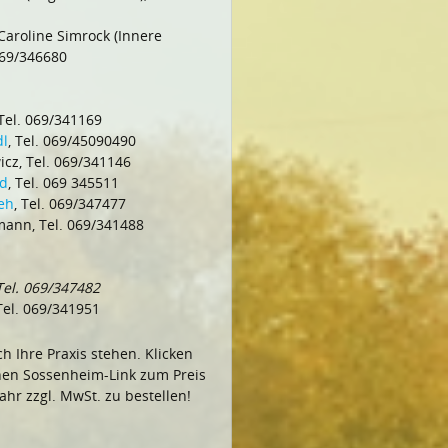
Caroline Simrock (Innere
 069/346680
 Tel. 069/341169
dl
, Tel. 069/45090490
icz, Tel. 069/341146
ld
, Tel. 069 345511
eh
, Tel. 069/347477
mann, Tel. 069/341488
 Tel. 069/347482
 Tel. 069/341951
h Ihre Praxis stehen. Klicken
nen Sossenheim-Link zum Preis
ahr zzgl. MwSt. zu bestellen!