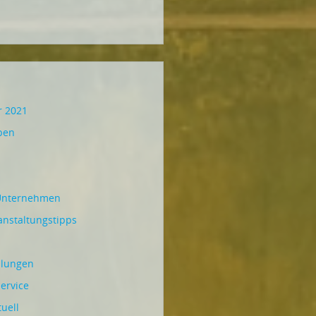
r 2021
ben
Unternehmen
anstaltungstipps
hlungen
ervice
uell