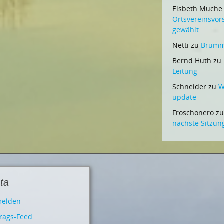
Elsbeth Muche
Ortsvereinsvo
gewählt
Netti
zu
Brummi
Bernd Huth
zu
Leitung
Schneider
zu
W
update
Froschonero
z
nächste Sitzun
ta
elden
trags-Feed