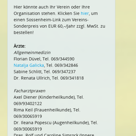
Hier könnte auch Ihr Verein oder Ihre
Organisation stehen. Klicken Sie
hier
, um
einen Sossenheim-Link zum Vereins-
Sonderpreis von EUR 60,–/Jahr zzgl. MwSt. zu
bestellen!
Ärzte:
Allgemeinmedizin
Florian Düvel, Tel. 069/344590
Natalja Galicka
, Tel. 069/342846
Sabine Schlitt, Tel. 069/347237
Dr. Renata Ullrich, Tel. 069/341818
Facharztpraxen
Axel Diener (Kinderheilkunde), Tel.
069/93402122
Rima Keil (Frauenheilkunde), Tel.
069/30065919
Dr. Ileana Popescu (Augenheilkunde), Tel.
069/30065919
Dres. Rolf und Caroline Simrock (Innere