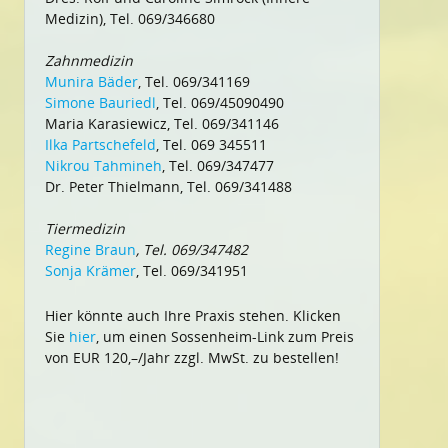
Medizin), Tel. 069/346680
Zahnmedizin
Munira Bäder
, Tel. 069/341169
Simone Bauriedl
, Tel. 069/45090490
Maria Karasiewicz, Tel. 069/341146
Ilka Partschefeld
, Tel. 069 345511
Nikrou Tahmineh
, Tel. 069/347477
Dr. Peter Thielmann, Tel. 069/341488
Tiermedizin
Regine Braun
, Tel. 069/347482
Sonja Krämer
, Tel. 069/341951
Hier könnte auch Ihre Praxis stehen. Klicken
Sie
hier
, um einen Sossenheim-Link zum Preis
von EUR 120,–/Jahr zzgl. MwSt. zu bestellen!