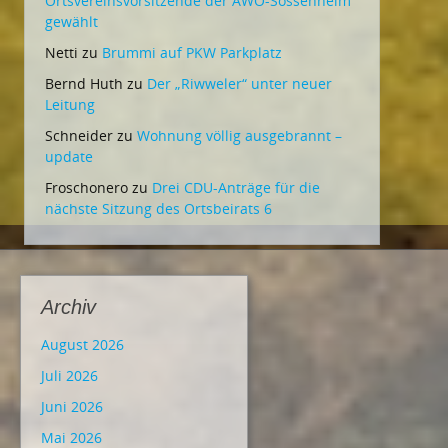
Ortsvereinsvorsitzende der AWO-Sossenheim
gewählt
Netti
zu
Brummi auf PKW Parkplatz
Bernd Huth
zu
Der „Riwweler“ unter neuer
Leitung
Schneider
zu
Wohnung völlig ausgebrannt –
update
Froschonero
zu
Drei CDU-Anträge für die
nächste Sitzung des Ortsbeirats 6
Archiv
August 2026
Juli 2026
Juni 2026
Mai 2026