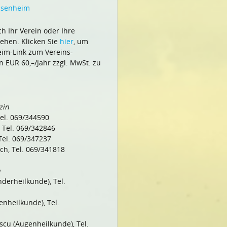
ossenheim
h Ihr Verein oder Ihre
tehen. Klicken Sie
hier
, um
im-Link zum Vereins-
 EUR 60,–/Jahr zzgl. MwSt. zu
zin
Tel. 069/344590
, Tel. 069/342846
 Tel. 069/347237
ich, Tel. 069/341818
n
nderheilkunde), Tel.
enheilkunde), Tel.
scu (Augenheilkunde), Tel.