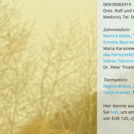
069/30065919
Dres. Rolf und 
Medizin), Tel.
Zahnmedizin
Munira Bäder
,
Simone Baurie
Maria Karasiew
Ilka Partschefe
Nikrou Tahmin
Dr. Peter Thiel
Tiermedizin
Regine Braun
,
Sonja Krämer
,
Hier könnte auc
Sie
hier
, um ei
von EUR 120,–/J