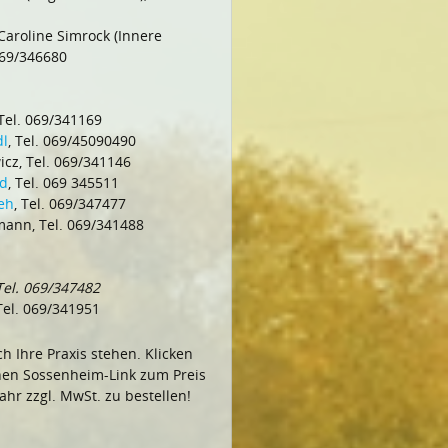
Caroline Simrock (Innere
 069/346680
 Tel. 069/341169
dl
, Tel. 069/45090490
icz, Tel. 069/341146
ld
, Tel. 069 345511
eh
, Tel. 069/347477
mann, Tel. 069/341488
 Tel. 069/347482
 Tel. 069/341951
h Ihre Praxis stehen. Klicken
nen Sossenheim-Link zum Preis
ahr zzgl. MwSt. zu bestellen!