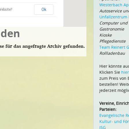
Westerbach Ap
Ok
Website?
Autoservice un
Unfallzentrum 
Computer und I
nden
Gastronomie
Kioske
Pflegedienste
se für das angefragte Archiv gefunden.
Team Reinert
Rollladenbau
Hier könnte au
Klicken Sie
hier
zum Preis von E
bestellen! Wei
jederzeit mögli
Vereine, Einri
Parteien:
Evangelische 
Kultur- und Fö
ISG