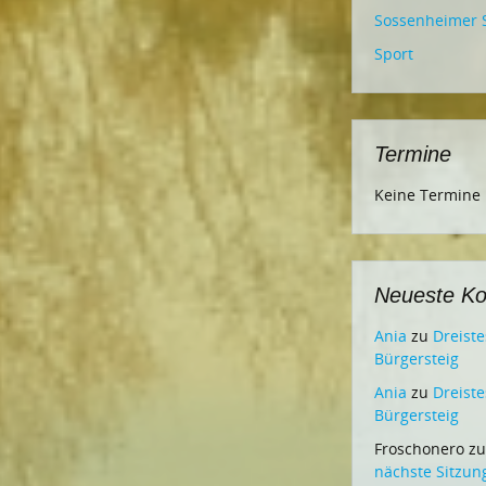
Sossenheimer 
Sport
Termine
Keine Termine
Neueste K
Ania
zu
Dreist
Bürgersteig
Ania
zu
Dreist
Bürgersteig
Froschonero
z
nächste Sitzun