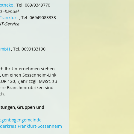
otheke
, Tel. 069/9349770
d -handel
Frankfurt
, Tel. 06949083333
T-Service
 GmbH
, Tel. 0699133190
ch Ihr Unternehmen stehen.
, um einen Sossenheim-Link
UR 120,–/Jahr zzgl. MwSt. zu
tere Branchenrubriken sind
ch.
chtungen, Gruppen und
Regenbogengemeinde
rderkreis Frankfurt-Sossenheim