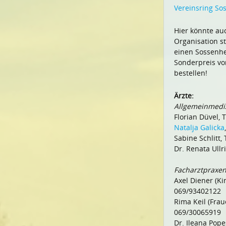
Vereinsring S
Hier könnte auc
Organisation s
einen Sossenhe
Sonderpreis von
bestellen!
Ärzte:
Allgemeinmedi
Florian Düvel, 
Natalja Galicka
Sabine Schlitt,
Dr. Renata Ullr
Facharztpraxe
Axel Diener (Ki
069/93402122
Rima Keil (Frau
069/30065919
Dr. Ileana Pope