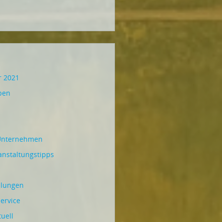
r 2021
ben
Unternehmen
anstaltungstipps
hlungen
ervice
uell