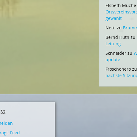
Elsbeth Muche
Ortsvereinsvo
gewählt
Netti
zu
Brummi
Bernd Huth
zu
Leitung
Schneider
zu
W
update
Froschonero
z
nächste Sitzun
ta
elden
trags-Feed