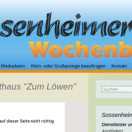
Zum
Mediadaten
Klein- oder Grußanzeige beauftragen
Kontakt
Inhalt
springen
thaus "Zum Löwen"
Suchen
nach:
Sossenheim
f dieser Seite nicht richtig
Dienstleister
Apotheken