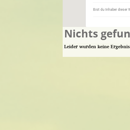
Bist du Inhaber dieser 
Nichts gefu
Leider wurden keine Ergebnis