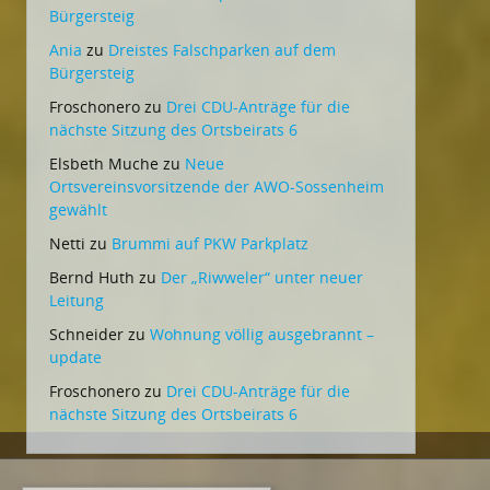
Bürgersteig
Ania
zu
Dreistes Falschparken auf dem
Bürgersteig
Froschonero
zu
Drei CDU-Anträge für die
nächste Sitzung des Ortsbeirats 6
Elsbeth Muche
zu
Neue
Ortsvereinsvorsitzende der AWO-Sossenheim
gewählt
Netti
zu
Brummi auf PKW Parkplatz
Bernd Huth
zu
Der „Riwweler“ unter neuer
Leitung
Schneider
zu
Wohnung völlig ausgebrannt –
update
Froschonero
zu
Drei CDU-Anträge für die
nächste Sitzung des Ortsbeirats 6