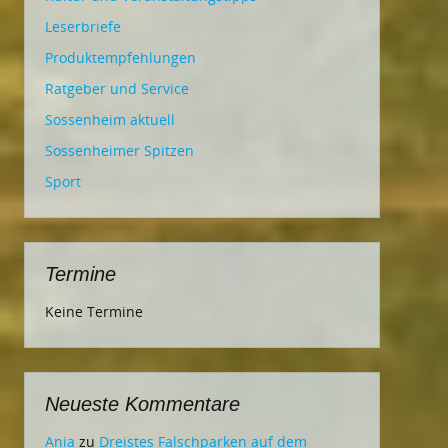
Leserbriefe
Produktempfehlungen
Ratgeber und Service
Sossenheim aktuell
Sossenheimer Spitzen
Sport
Termine
Keine Termine
Neueste Kommentare
Ania
zu
Dreistes Falschparken auf dem