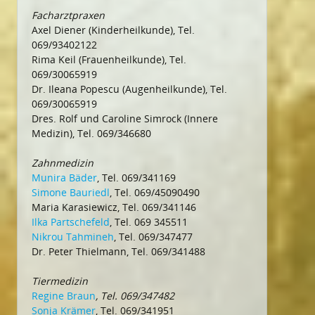
Facharztpraxen
Axel Diener (Kinderheilkunde), Tel.
069/93402122
Rima Keil (Frauenheilkunde), Tel.
069/30065919
Dr. Ileana Popescu (Augenheilkunde), Tel.
069/30065919
Dres. Rolf und Caroline Simrock (Innere
Medizin), Tel. 069/346680
Zahnmedizin
Munira Bäder
, Tel. 069/341169
Simone Bauriedl
, Tel. 069/45090490
Maria Karasiewicz, Tel. 069/341146
Ilka Partschefeld
, Tel. 069 345511
Nikrou Tahmineh
, Tel. 069/347477
Dr. Peter Thielmann, Tel. 069/341488
Tiermedizin
Regine Braun
, Tel. 069/347482
Sonja Krämer
, Tel. 069/341951