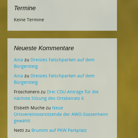
Termine
Keine Termine
Neueste Kommentare
Ania
zu
Dreistes Falschparken auf dem
Bürgersteig
Ania
zu
Dreistes Falschparken auf dem
Bürgersteig
Froschonero
zu
Drei CDU-Anträge für die
nächste Sitzung des Ortsbeirats 6
Elsbeth Muche
zu
Neue
Ortsvereinsvorsitzende der AWO-Sossenheim
gewählt
Netti
zu
Brummi auf PKW Parkplatz