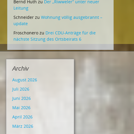
Bernd Huth
zu
Der „Riwweler“ unter neuer
Leitung
Schneider
zu
Wohnung völlig ausgebrannt –
update
Froschonero
zu
Drei CDU-Anträge für die
nächste Sitzung des Ortsbeirats 6
Archiv
August 2026
Juli 2026
Juni 2026
Mai 2026
April 2026
März 2026