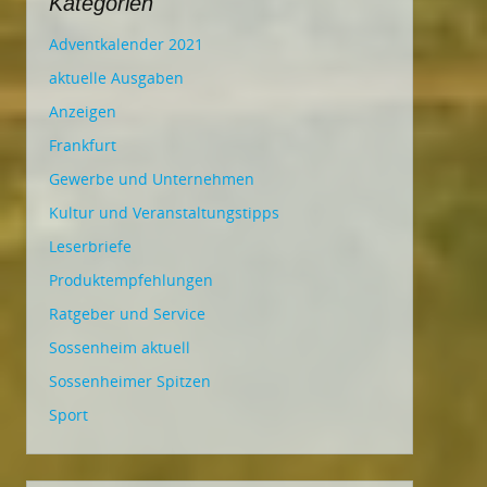
Kategorien
Adventkalender 2021
aktuelle Ausgaben
Anzeigen
Frankfurt
Gewerbe und Unternehmen
Kultur und Veranstaltungstipps
Leserbriefe
Produktempfehlungen
Ratgeber und Service
Sossenheim aktuell
Sossenheimer Spitzen
Sport