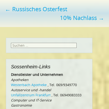
Beitragsnavigation
←
Russisches Osterfest
10% Nachlass
→
Suchen
nach:
Sossenheim-Links
Dienstleister und Unternehmen
Apotheken
Westerbach Apotheke
, Tel. 069/9349770
Autoservice und -handel
Unfallzentrum Frankfurt
, Tel. 06949083333
Computer und IT-Service
Gastronomie