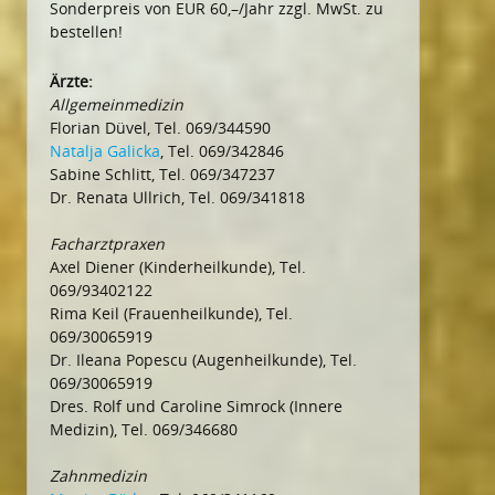
Sonderpreis von EUR 60,–/Jahr zzgl. MwSt. zu
bestellen!
Ärzte:
Allgemeinmedizin
Florian Düvel, Tel. 069/344590
Natalja Galicka
, Tel. 069/342846
Sabine Schlitt, Tel. 069/347237
Dr. Renata Ullrich, Tel. 069/341818
Facharztpraxen
Axel Diener (Kinderheilkunde), Tel.
069/93402122
Rima Keil (Frauenheilkunde), Tel.
069/30065919
Dr. Ileana Popescu (Augenheilkunde), Tel.
069/30065919
Dres. Rolf und Caroline Simrock (Innere
Medizin), Tel. 069/346680
Zahnmedizin