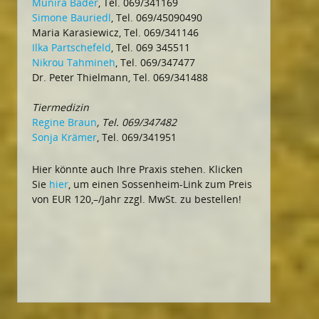
Munira Bäder
, Tel. 069/341169
Simone Bauriedl
, Tel. 069/45090490
Maria Karasiewicz, Tel. 069/341146
Ilka Partschefeld
, Tel. 069 345511
Nikrou Tahmineh
, Tel. 069/347477
Dr. Peter Thielmann, Tel. 069/341488
Tiermedizin
Regine Braun
, Tel. 069/347482
Sonja Krämer
, Tel. 069/341951
Hier könnte auch Ihre Praxis stehen. Klicken
Sie
hier
, um einen Sossenheim-Link zum Preis
von EUR 120,–/Jahr zzgl. MwSt. zu bestellen!