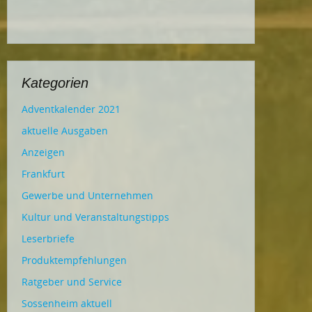
Kategorien
Adventkalender 2021
aktuelle Ausgaben
Anzeigen
Frankfurt
Gewerbe und Unternehmen
Kultur und Veranstaltungstipps
Leserbriefe
Produktempfehlungen
Ratgeber und Service
Sossenheim aktuell