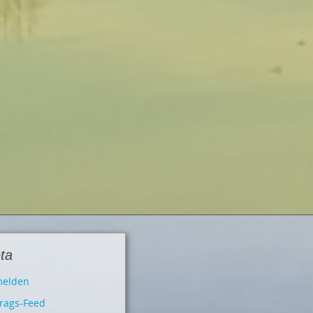
ta
elden
trags-Feed