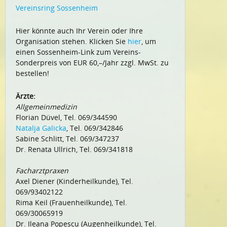
Vereinsring Sossenheim
Hier könnte auch Ihr Verein oder Ihre
Organisation stehen. Klicken Sie
hier
, um
einen Sossenheim-Link zum Vereins-
Sonderpreis von EUR 60,–/Jahr zzgl. MwSt. zu
bestellen!
Ärzte:
Allgemeinmedizin
Florian Düvel, Tel. 069/344590
Natalja Galicka
, Tel. 069/342846
Sabine Schlitt, Tel. 069/347237
Dr. Renata Ullrich, Tel. 069/341818
Facharztpraxen
Axel Diener (Kinderheilkunde), Tel.
069/93402122
Rima Keil (Frauenheilkunde), Tel.
069/30065919
Dr. Ileana Popescu (Augenheilkunde), Tel.