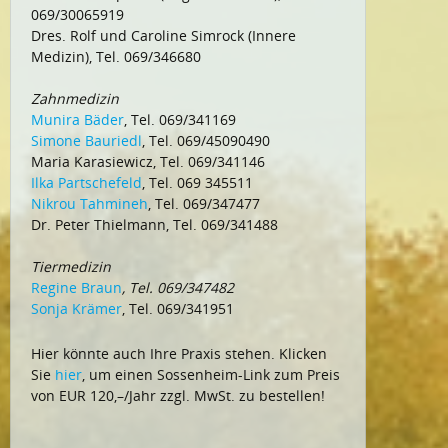
069/30065919
Dres. Rolf und Caroline Simrock (Innere
Medizin), Tel. 069/346680
Zahnmedizin
Munira Bäder
, Tel. 069/341169
Simone Bauriedl
, Tel. 069/45090490
Maria Karasiewicz, Tel. 069/341146
Ilka Partschefeld
, Tel. 069 345511
Nikrou Tahmineh
, Tel. 069/347477
Dr. Peter Thielmann, Tel. 069/341488
Tiermedizin
Regine Braun
, Tel. 069/347482
Sonja Krämer
, Tel. 069/341951
Hier könnte auch Ihre Praxis stehen. Klicken
Sie
hier
, um einen Sossenheim-Link zum Preis
von EUR 120,–/Jahr zzgl. MwSt. zu bestellen!