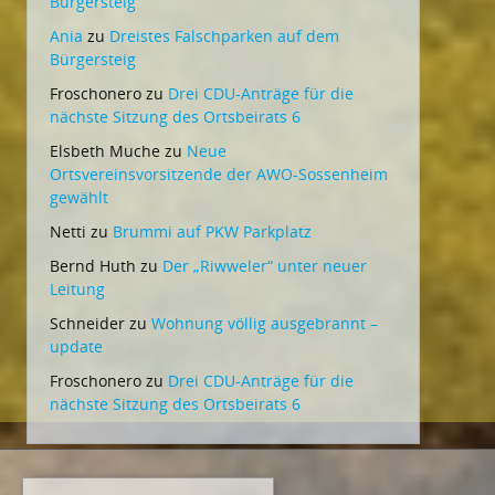
Bürgersteig
Ania
zu
Dreistes Falschparken auf dem
Bürgersteig
Froschonero
zu
Drei CDU-Anträge für die
nächste Sitzung des Ortsbeirats 6
Elsbeth Muche
zu
Neue
Ortsvereinsvorsitzende der AWO-Sossenheim
gewählt
Netti
zu
Brummi auf PKW Parkplatz
Bernd Huth
zu
Der „Riwweler“ unter neuer
Leitung
Schneider
zu
Wohnung völlig ausgebrannt –
update
Froschonero
zu
Drei CDU-Anträge für die
nächste Sitzung des Ortsbeirats 6