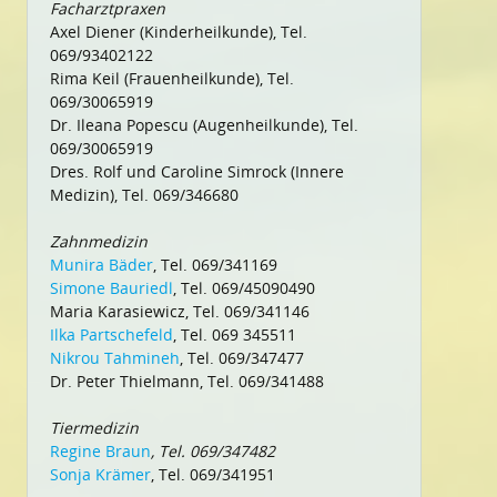
Facharztpraxen
Axel Diener (Kinderheilkunde), Tel.
069/93402122
Rima Keil (Frauenheilkunde), Tel.
069/30065919
Dr. Ileana Popescu (Augenheilkunde), Tel.
069/30065919
Dres. Rolf und Caroline Simrock (Innere
Medizin), Tel. 069/346680
Zahnmedizin
Munira Bäder
, Tel. 069/341169
Simone Bauriedl
, Tel. 069/45090490
Maria Karasiewicz, Tel. 069/341146
Ilka Partschefeld
, Tel. 069 345511
Nikrou Tahmineh
, Tel. 069/347477
Dr. Peter Thielmann, Tel. 069/341488
Tiermedizin
Regine Braun
, Tel. 069/347482
Sonja Krämer
, Tel. 069/341951