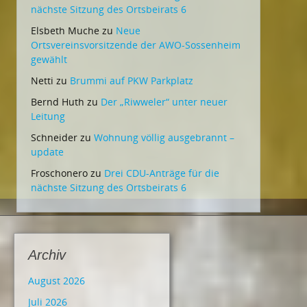
nächste Sitzung des Ortsbeirats 6
Elsbeth Muche
zu
Neue
Ortsvereinsvorsitzende der AWO-Sossenheim
gewählt
Netti
zu
Brummi auf PKW Parkplatz
Bernd Huth
zu
Der „Riwweler“ unter neuer
Leitung
Schneider
zu
Wohnung völlig ausgebrannt –
update
Froschonero
zu
Drei CDU-Anträge für die
nächste Sitzung des Ortsbeirats 6
Archiv
August 2026
Juli 2026