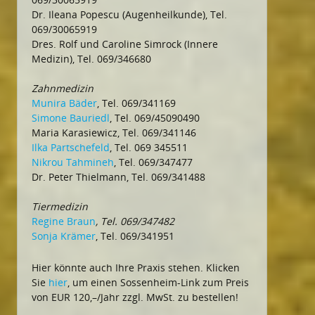
Dr. Ileana Popescu (Augenheilkunde), Tel.
069/30065919
Dres. Rolf und Caroline Simrock (Innere
Medizin), Tel. 069/346680
Zahnmedizin
Munira Bäder
, Tel. 069/341169
Simone Bauriedl
, Tel. 069/45090490
Maria Karasiewicz, Tel. 069/341146
Ilka Partschefeld
, Tel. 069 345511
Nikrou Tahmineh
, Tel. 069/347477
Dr. Peter Thielmann, Tel. 069/341488
Tiermedizin
Regine Braun
, Tel. 069/347482
Sonja Krämer
, Tel. 069/341951
Hier könnte auch Ihre Praxis stehen. Klicken
Sie
hier
, um einen Sossenheim-Link zum Preis
von EUR 120,–/Jahr zzgl. MwSt. zu bestellen!