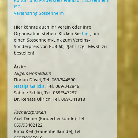
Kultur- und Förderkreis Frankfurt-Sossenheim
ISG
Vereinsring Sossenheim
Hier könnte auch Ihr Verein oder Ihre
Organisation stehen. Klicken Sie
hier
, um
einen Sossenheim-Link zum Vereins-
Sonderpreis von EUR 60,–/Jahr zzgl. MwSt. zu
bestellen!
Ärzte:
Allgemeinmedizin
Florian Düvel, Tel. 069/344590
Natalja Galicka
, Tel. 069/342846
Sabine Schlitt, Tel. 069/347237
Dr. Renata Ullrich, Tel. 069/341818
Facharztpraxen
Axel Diener (Kinderheilkunde), Tel.
069/93402122
Rima Keil (Frauenheilkunde), Tel.
069/30065919