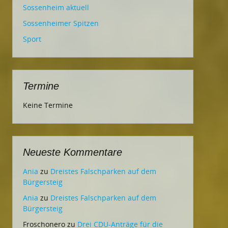
Sossenheim aktuell
Sossenheimer Spitzen
Sport
Termine
Keine Termine
Neueste Kommentare
Ania
zu
Dreistes Falschparken auf dem
Bürgersteig
Ania
zu
Dreistes Falschparken auf dem
Bürgersteig
Froschonero
zu
Drei CDU-Anträge für die