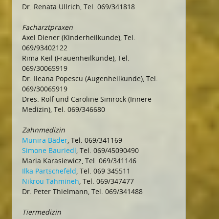
Dr. Renata Ullrich, Tel. 069/341818
Facharztpraxen
Axel Diener (Kinderheilkunde), Tel.
069/93402122
Rima Keil (Frauenheilkunde), Tel.
069/30065919
Dr. Ileana Popescu (Augenheilkunde), Tel.
069/30065919
Dres. Rolf und Caroline Simrock (Innere
Medizin), Tel. 069/346680
Zahnmedizin
Munira Bäder
, Tel. 069/341169
Simone Bauriedl
, Tel. 069/45090490
Maria Karasiewicz, Tel. 069/341146
Ilka Partschefeld
, Tel. 069 345511
Nikrou Tahmineh
, Tel. 069/347477
Dr. Peter Thielmann, Tel. 069/341488
Tiermedizin