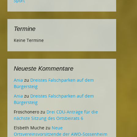
Sport
Termine
Keine Termine
Neueste Kommentare
Ania
zu
Dreistes Falschparken auf dem
Bürgersteig
Ania
zu
Dreistes Falschparken auf dem
Bürgersteig
Froschonero
zu
Drei CDU-Anträge für die
nächste Sitzung des Ortsbeirats 6
Elsbeth Muche
zu
Neue
Ortsvereinsvorsitzende der AWO-Sossenheim