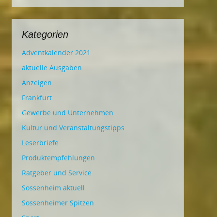
Kategorien
Adventkalender 2021
aktuelle Ausgaben
Anzeigen
Frankfurt
Gewerbe und Unternehmen
Kultur und Veranstaltungstipps
Leserbriefe
Produktempfehlungen
Ratgeber und Service
Sossenheim aktuell
Sossenheimer Spitzen