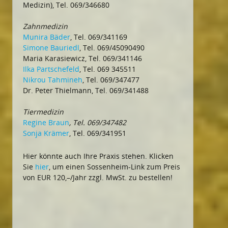
Medizin), Tel. 069/346680
Zahnmedizin
Munira Bäder
, Tel. 069/341169
Simone Bauriedl
, Tel. 069/45090490
Maria Karasiewicz, Tel. 069/341146
Ilka Partschefeld
, Tel. 069 345511
Nikrou Tahmineh
, Tel. 069/347477
Dr. Peter Thielmann, Tel. 069/341488
Tiermedizin
Regine Braun
, Tel. 069/347482
Sonja Krämer
, Tel. 069/341951
Hier könnte auch Ihre Praxis stehen. Klicken
Sie
hier
, um einen Sossenheim-Link zum Preis
von EUR 120,–/Jahr zzgl. MwSt. zu bestellen!