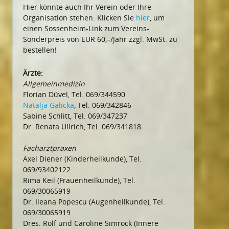
Hier könnte auch Ihr Verein oder Ihre
Organisation stehen. Klicken Sie
hier
, um
einen Sossenheim-Link zum Vereins-
Sonderpreis von EUR 60,–/Jahr zzgl. MwSt. zu
bestellen!
Ärzte:
Allgemeinmedizin
Florian Düvel, Tel. 069/344590
Natalja Galicka
, Tel. 069/342846
Sabine Schlitt, Tel. 069/347237
Dr. Renata Ullrich, Tel. 069/341818
Facharztpraxen
Axel Diener (Kinderheilkunde), Tel.
069/93402122
Rima Keil (Frauenheilkunde), Tel.
069/30065919
Dr. Ileana Popescu (Augenheilkunde), Tel.
069/30065919
Dres. Rolf und Caroline Simrock (Innere