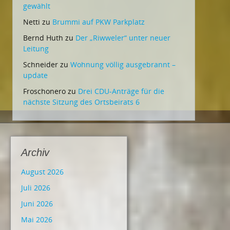
gewählt
Netti
zu
Brummi auf PKW Parkplatz
Bernd Huth
zu
Der „Riwweler“ unter neuer
Leitung
Schneider
zu
Wohnung völlig ausgebrannt –
update
Froschonero
zu
Drei CDU-Anträge für die
nächste Sitzung des Ortsbeirats 6
Archiv
August 2026
Juli 2026
Juni 2026
Mai 2026