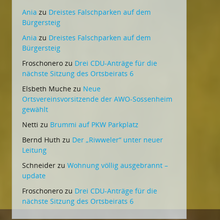
Ania
zu
Dreistes Falschparken auf dem
Bürgersteig
Ania
zu
Dreistes Falschparken auf dem
Bürgersteig
Froschonero
zu
Drei CDU-Anträge für die
nächste Sitzung des Ortsbeirats 6
Elsbeth Muche
zu
Neue
Ortsvereinsvorsitzende der AWO-Sossenheim
gewählt
Netti
zu
Brummi auf PKW Parkplatz
Bernd Huth
zu
Der „Riwweler“ unter neuer
Leitung
Schneider
zu
Wohnung völlig ausgebrannt –
update
Froschonero
zu
Drei CDU-Anträge für die
nächste Sitzung des Ortsbeirats 6