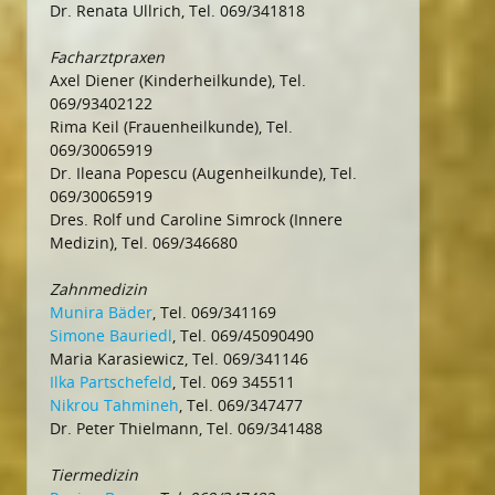
Dr. Renata Ullrich, Tel. 069/341818
Facharztpraxen
Axel Diener (Kinderheilkunde), Tel.
069/93402122
Rima Keil (Frauenheilkunde), Tel.
069/30065919
Dr. Ileana Popescu (Augenheilkunde), Tel.
069/30065919
Dres. Rolf und Caroline Simrock (Innere
Medizin), Tel. 069/346680
Zahnmedizin
Munira Bäder
, Tel. 069/341169
Simone Bauriedl
, Tel. 069/45090490
Maria Karasiewicz, Tel. 069/341146
Ilka Partschefeld
, Tel. 069 345511
Nikrou Tahmineh
, Tel. 069/347477
Dr. Peter Thielmann, Tel. 069/341488
Tiermedizin