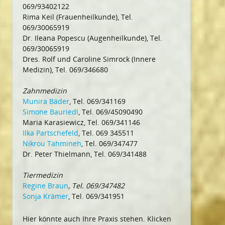
069/93402122
Rima Keil (Frauenheilkunde), Tel.
069/30065919
Dr. Ileana Popescu (Augenheilkunde), Tel.
069/30065919
Dres. Rolf und Caroline Simrock (Innere
Medizin), Tel. 069/346680
Zahnmedizin
Munira Bäder
, Tel. 069/341169
Simone Bauriedl
, Tel. 069/45090490
Maria Karasiewicz, Tel. 069/341146
Ilka Partschefeld
, Tel. 069 345511
Nikrou Tahmineh
, Tel. 069/347477
Dr. Peter Thielmann, Tel. 069/341488
Tiermedizin
Regine Braun
, Tel. 069/347482
Sonja Krämer
, Tel. 069/341951
Hier könnte auch Ihre Praxis stehen. Klicken