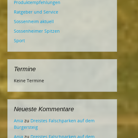
Produktempfehlungen
Ratgeber und Service
Sossenheim aktuell
Sossenheimer Spitzen
Sport
Termine
Keine Termine
Neueste Kommentare
Ania
zu
Dreistes Falschparken auf dem
Bürgersteig
Ania
zu
Dreistes Falschparken auf dem