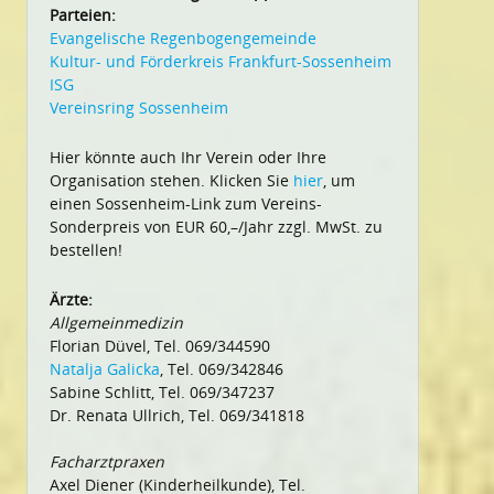
Parteien:
Evangelische Regenbogengemeinde
Kultur- und Förderkreis Frankfurt-Sossenheim
ISG
Vereinsring Sossenheim
Hier könnte auch Ihr Verein oder Ihre
Organisation stehen. Klicken Sie
hier
, um
einen Sossenheim-Link zum Vereins-
Sonderpreis von EUR 60,–/Jahr zzgl. MwSt. zu
bestellen!
Ärzte:
Allgemeinmedizin
Florian Düvel, Tel. 069/344590
Natalja Galicka
, Tel. 069/342846
Sabine Schlitt, Tel. 069/347237
Dr. Renata Ullrich, Tel. 069/341818
Facharztpraxen
Axel Diener (Kinderheilkunde), Tel.