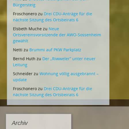
Bürgersteig
Froschonero
zu
Drei CDU-Anträge für die
nächste Sitzung des Ortsbeirats 6
Elsbeth Muche
zu
Neue
Ortsvereinsvorsitzende der AWO-Sossenheim
gewählt
Netti
zu
Brummi auf PKW Parkplatz
Bernd Huth
zu
Der „Riwweler“ unter neuer
Leitung
Schneider
zu
Wohnung völlig ausgebrannt –
update
Froschonero
zu
Drei CDU-Anträge für die
nächste Sitzung des Ortsbeirats 6
Archiv