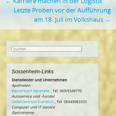
Beitragsnavigation
←
Karriere machen in der Logistik
Letzte Proben vor der Aufführung
am 18. Juli im Volkshaus
→
Suchen
nach:
Sossenheim-Links
Dienstleister und Unternehmen
Apotheken
Westerbach Apotheke
, Tel. 069/9349770
Autoservice und -handel
Unfallzentrum Frankfurt
, Tel. 06949083333
Computer und IT-Service
Gastronomie