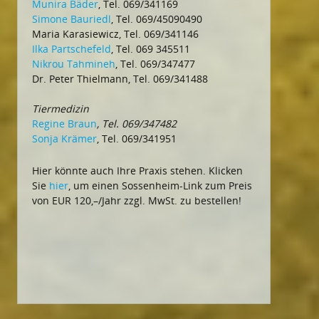
Munira Bäder
, Tel. 069/341169
Simone Bauriedl
, Tel. 069/45090490
Maria Karasiewicz, Tel. 069/341146
Ilka Partschefeld
, Tel. 069 345511
Nikrou Tahmineh
, Tel. 069/347477
Dr. Peter Thielmann, Tel. 069/341488
Tiermedizin
Regine Braun
, Tel. 069/347482
Sonja Krämer
, Tel. 069/341951
Hier könnte auch Ihre Praxis stehen. Klicken
Sie
hier
, um einen Sossenheim-Link zum Preis
von EUR 120,–/Jahr zzgl. MwSt. zu bestellen!