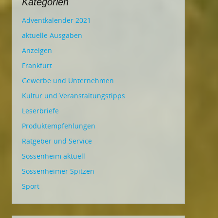
Kategorien
Adventkalender 2021
aktuelle Ausgaben
Anzeigen
Frankfurt
Gewerbe und Unternehmen
Kultur und Veranstaltungstipps
Leserbriefe
Produktempfehlungen
Ratgeber und Service
Sossenheim aktuell
Sossenheimer Spitzen
Sport