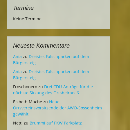
Termine
Keine Termine
Neueste Kommentare
Ania
zu
Dreistes Falschparken auf dem
Bürgersteig
Ania
zu
Dreistes Falschparken auf dem
Bürgersteig
Froschonero
zu
Drei CDU-Anträge für die
nächste Sitzung des Ortsbeirats 6
Elsbeth Muche
zu
Neue
Ortsvereinsvorsitzende der AWO-Sossenheim
gewählt
Netti
zu
Brummi auf PKW Parkplatz