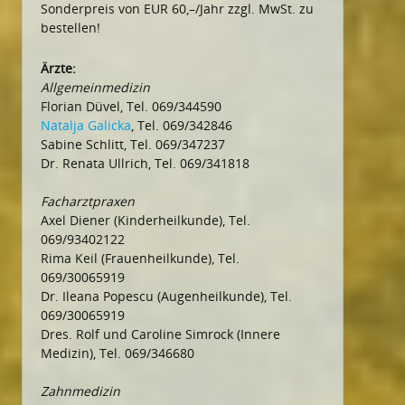
Sonderpreis von EUR 60,–/Jahr zzgl. MwSt. zu
bestellen!
Ärzte:
Allgemeinmedizin
Florian Düvel, Tel. 069/344590
Natalja Galicka
, Tel. 069/342846
Sabine Schlitt, Tel. 069/347237
Dr. Renata Ullrich, Tel. 069/341818
Facharztpraxen
Axel Diener (Kinderheilkunde), Tel.
069/93402122
Rima Keil (Frauenheilkunde), Tel.
069/30065919
Dr. Ileana Popescu (Augenheilkunde), Tel.
069/30065919
Dres. Rolf und Caroline Simrock (Innere
Medizin), Tel. 069/346680
Zahnmedizin