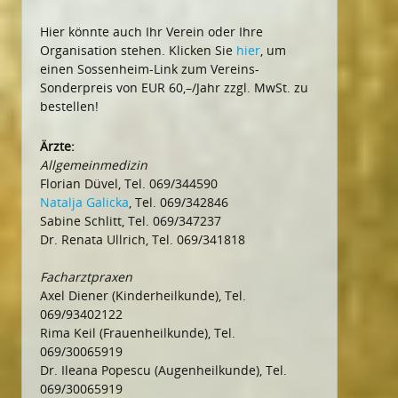
Hier könnte auch Ihr Verein oder Ihre
Organisation stehen. Klicken Sie
hier
, um
einen Sossenheim-Link zum Vereins-
Sonderpreis von EUR 60,–/Jahr zzgl. MwSt. zu
bestellen!
Ärzte:
Allgemeinmedizin
Florian Düvel, Tel. 069/344590
Natalja Galicka
, Tel. 069/342846
Sabine Schlitt, Tel. 069/347237
Dr. Renata Ullrich, Tel. 069/341818
Facharztpraxen
Axel Diener (Kinderheilkunde), Tel.
069/93402122
Rima Keil (Frauenheilkunde), Tel.
069/30065919
Dr. Ileana Popescu (Augenheilkunde), Tel.
069/30065919