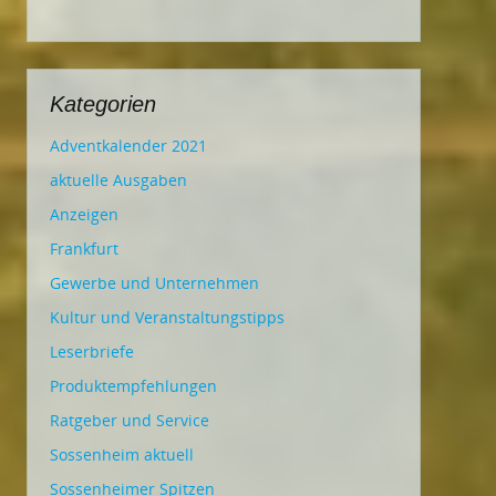
Kategorien
Adventkalender 2021
aktuelle Ausgaben
Anzeigen
Frankfurt
Gewerbe und Unternehmen
Kultur und Veranstaltungstipps
Leserbriefe
Produktempfehlungen
Ratgeber und Service
Sossenheim aktuell
Sossenheimer Spitzen