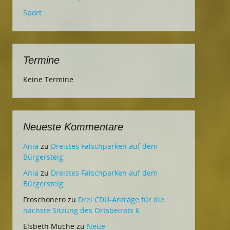
Sport
Termine
Keine Termine
Neueste Kommentare
Ania
zu
Dreistes Falschparken auf dem
Bürgersteig
Ania
zu
Dreistes Falschparken auf dem
Bürgersteig
Froschonero
zu
Drei CDU-Anträge für die
nächste Sitzung des Ortsbeirats 6
Elsbeth Muche
zu
Neue