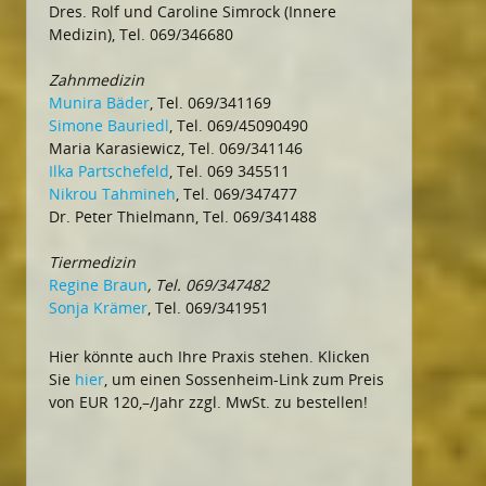
Dres. Rolf und Caroline Simrock (Innere
Medizin), Tel. 069/346680
Zahnmedizin
Munira Bäder
, Tel. 069/341169
Simone Bauriedl
, Tel. 069/45090490
Maria Karasiewicz, Tel. 069/341146
Ilka Partschefeld
, Tel. 069 345511
Nikrou Tahmineh
, Tel. 069/347477
Dr. Peter Thielmann, Tel. 069/341488
Tiermedizin
Regine Braun
, Tel. 069/347482
Sonja Krämer
, Tel. 069/341951
Hier könnte auch Ihre Praxis stehen. Klicken
Sie
hier
, um einen Sossenheim-Link zum Preis
von EUR 120,–/Jahr zzgl. MwSt. zu bestellen!