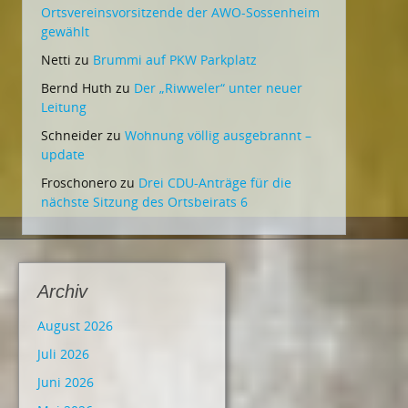
Ortsvereinsvorsitzende der AWO-Sossenheim
gewählt
Netti
zu
Brummi auf PKW Parkplatz
Bernd Huth
zu
Der „Riwweler“ unter neuer
Leitung
Schneider
zu
Wohnung völlig ausgebrannt –
update
Froschonero
zu
Drei CDU-Anträge für die
nächste Sitzung des Ortsbeirats 6
Archiv
August 2026
Juli 2026
Juni 2026