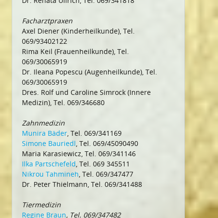
Dr. Renata Ullrich, Tel. 069/341818
Facharztpraxen
Axel Diener (Kinderheilkunde), Tel.
069/93402122
Rima Keil (Frauenheilkunde), Tel.
069/30065919
Dr. Ileana Popescu (Augenheilkunde), Tel.
069/30065919
Dres. Rolf und Caroline Simrock (Innere
Medizin), Tel. 069/346680
Zahnmedizin
Munira Bäder
, Tel. 069/341169
Simone Bauriedl
, Tel. 069/45090490
Maria Karasiewicz, Tel. 069/341146
Ilka Partschefeld
, Tel. 069 345511
Nikrou Tahmineh
, Tel. 069/347477
Dr. Peter Thielmann, Tel. 069/341488
Tiermedizin
Regine Braun
, Tel. 069/347482