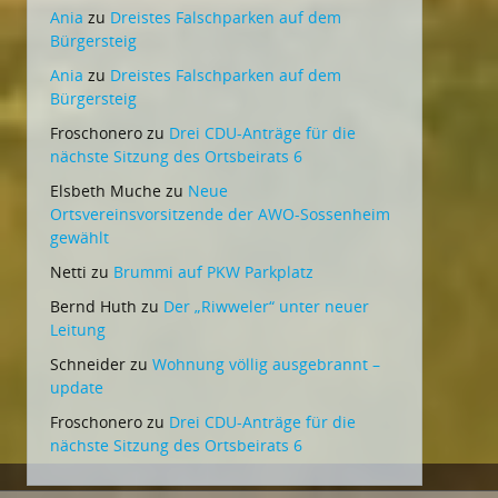
Ania
zu
Dreistes Falschparken auf dem
Bürgersteig
Ania
zu
Dreistes Falschparken auf dem
Bürgersteig
Froschonero
zu
Drei CDU-Anträge für die
nächste Sitzung des Ortsbeirats 6
Elsbeth Muche
zu
Neue
Ortsvereinsvorsitzende der AWO-Sossenheim
gewählt
Netti
zu
Brummi auf PKW Parkplatz
Bernd Huth
zu
Der „Riwweler“ unter neuer
Leitung
Schneider
zu
Wohnung völlig ausgebrannt –
update
Froschonero
zu
Drei CDU-Anträge für die
nächste Sitzung des Ortsbeirats 6