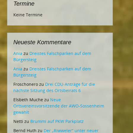
Termine
Keine Termine
Neueste Kommentare
Ania
zu
Dreistes Falschparken auf dem
Bürgersteig
Ania
zu
Dreistes Falschparken auf dem
Bürgersteig
Froschonero
zu
Drei CDU-Anträge für die
nächste Sitzung des Ortsbeirats 6
Elsbeth Muche
zu
Neue
Ortsvereinsvorsitzende der AWO-Sossenheim
gewählt
Netti
zu
Brummi auf PKW Parkplatz
Bernd Huth
zu
Der „Riwweler“ unter neuer