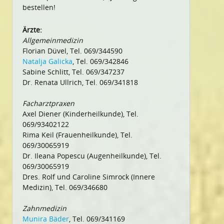
bestellen!
Ärzte:
Allgemeinmedizin
Florian Düvel, Tel. 069/344590
Natalja Galicka
, Tel. 069/342846
Sabine Schlitt, Tel. 069/347237
Dr. Renata Ullrich, Tel. 069/341818
Facharztpraxen
Axel Diener (Kinderheilkunde), Tel.
069/93402122
Rima Keil (Frauenheilkunde), Tel.
069/30065919
Dr. Ileana Popescu (Augenheilkunde), Tel.
069/30065919
Dres. Rolf und Caroline Simrock (Innere
Medizin), Tel. 069/346680
Zahnmedizin
Munira Bäder
, Tel. 069/341169