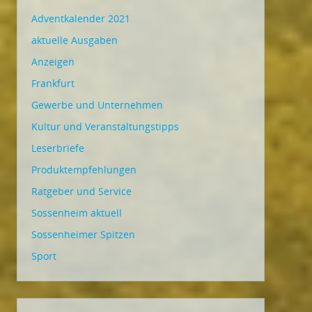
Adventkalender 2021
aktuelle Ausgaben
Anzeigen
Frankfurt
Gewerbe und Unternehmen
Kultur und Veranstaltungstipps
Leserbriefe
Produktempfehlungen
Ratgeber und Service
Sossenheim aktuell
Sossenheimer Spitzen
Sport