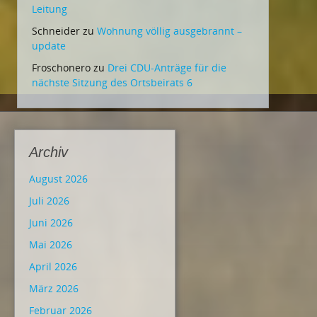
Leitung
Schneider
zu
Wohnung völlig ausgebrannt –
update
Froschonero
zu
Drei CDU-Anträge für die
nächste Sitzung des Ortsbeirats 6
Archiv
August 2026
Juli 2026
Juni 2026
Mai 2026
April 2026
März 2026
Februar 2026