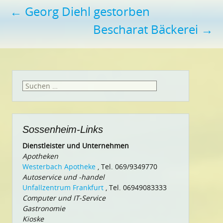
Beitragsnavigation
←
Georg Diehl gestorben
Bescharat Bäckerei
→
Suchen
nach:
Sossenheim-Links
Dienstleister und Unternehmen
Apotheken
Westerbach Apotheke
, Tel. 069/9349770
Autoservice und -handel
Unfallzentrum Frankfurt
, Tel. 06949083333
Computer und IT-Service
Gastronomie
Kioske