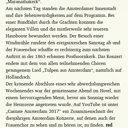
„Maranathakerk“.
Am nächsten Tag standen die Amsterdamer Innenstadt
und ihre Sehenswürdigkeiten auf dem Programm. Bei
einer Rundfahrt durch die Grachten konnten die
eleganten Villen und die mittlerweile sehr teueren
Hausboote bewundert werden. Der Besuch einer
Windmühle rundete den ereignisreichen Samstag ab und
der Frauenchor schaffte es rechtzeitig zum nächsten
Auftritt in der 1863 erbauten Posthoornkerk. Das Konzert
endete mit dem von allen teilnehmenden Chören
gesungenem Lied „Tulpen aus Amsterdam“, natürlich auf
Holländisch.
Der krönende Abschluss eines sehr abwechslungsreichen
Wochenendes war der gemeinsame Abend im Hotel, mit
einem hervorragenden Menü, bevor am Sonntag wieder
die Heimreise angetreten wurde. Auf YouTube ist unter
„Cantate Amsterdam 2017″ ein Zusammenschnitt der
diesjährigen Amsterdam-Konzerte, auf denen auch der
Frauenchor zu sehen und zu hören ist, zu finden.
red