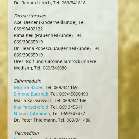
Dr. Renata Ullrich, Tel. 069/341818
Facharztpraxen
Axel Diener (Kinderheilkunde), Tel.
069/93402122
Rima Keil (Frauenheilkunde), Tel.
069/30065919
Dr. Ileana Popescu (Augenheilkunde), Tel.
069/30065919
Dres. Rolf und Caroline Simrock (Innere
Medizin), Tel. 069/346680
Zahnmedizin
Munira Bäder
, Tel. 069/341169
Simone Bauriedl
, Tel. 069/45090490
Maria Karasiewicz, Tel. 069/341146
Ilka Partschefeld
, Tel. 069 345511
Nikrou Tahmineh
, Tel. 069/347477
Dr. Peter Thielmann, Tel. 069/341488
Tiermedizin