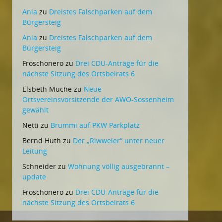
Ania
zu
Dreistes Falschparken auf dem
Bürgersteig
Ania
zu
Dreistes Falschparken auf dem
Bürgersteig
Froschonero
zu
Drei CDU-Anträge für die
nächste Sitzung des Ortsbeirats 6
Elsbeth Muche
zu
Neue
Ortsvereinsvorsitzende der AWO-Sossenheim
gewählt
Netti
zu
Brummi auf PKW Parkplatz
Bernd Huth
zu
Der „Riwweler“ unter neuer
Leitung
Schneider
zu
Wohnung völlig ausgebrannt –
update
Froschonero
zu
Drei CDU-Anträge für die
nächste Sitzung des Ortsbeirats 6