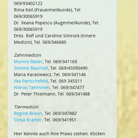
069/93402122
Rima Keil (Frauenheilkunde), Tel.
069/30065919
Dr. Ileana Popescu (Augenheilkunde), Tel.
069/30065919
Dres. Rolf und Caroline Simrock (Innere
Medizin), Tel. 069/346680
Zahnmedizin
Munira Bäder
, Tel. 069/341169
Simone Bauriedl
, Tel. 069/45090490
Maria Karasiewicz, Tel. 069/341146
Ilka Partschefeld
, Tel. 069 345511
Nikrou Tahmineh
, Tel. 069/347477
Dr. Peter Thielmann, Tel. 069/341488
Tiermedizin
Regine Braun
, Tel. 069/347482
Sonja Krämer
, Tel. 069/341951
Hier könnte auch Ihre Praxis stehen. Klicken