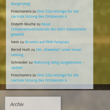
Bürgersteig
Froschonero
zu
Drei CDU-Anträge für die
nächste Sitzung des Ortsbeirats 6
Elsbeth Muche
zu
Neue
Ortsvereinsvorsitzende der AWO-Sossenheim
gewählt
Netti
zu
Brummi auf PKW Parkplatz
Bernd Huth
zu
Der „Riwweler“ unter neuer
Leitung
Schneider
zu
Wohnung völlig ausgebrannt –
update
Froschonero
zu
Drei CDU-Anträge für die
nächste Sitzung des Ortsbeirats 6
Archiv