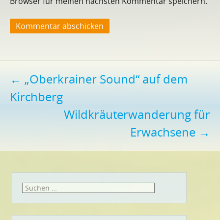
Browser für meinen nächsten Kommentar speichern.
Beitragsnavigation
←
„Oberkrainer Sound“ auf dem
Kirchberg
Wildkräuterwanderung für
Erwachsene
→
Suchen
nach: