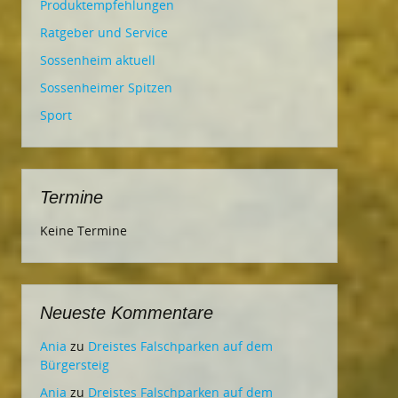
Produktempfehlungen
Ratgeber und Service
Sossenheim aktuell
Sossenheimer Spitzen
Sport
Termine
Keine Termine
Neueste Kommentare
Ania
zu
Dreistes Falschparken auf dem
Bürgersteig
Ania
zu
Dreistes Falschparken auf dem