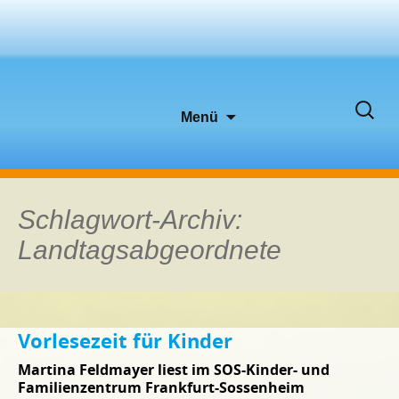
Zum
Suche
Menü
Inhalt
nach:
springen
Schlagwort-Archiv:
Landtagsabgeordnete
Vorlesezeit für Kinder
Martina Feldmayer liest im SOS-Kinder- und
Familienzentrum Frankfurt-Sossenheim