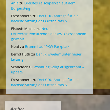
Ania
zu
Dreistes Falschparken auf dem
Bürgersteig
Froschonero
zu
Drei CDU-Anträge für die
nächste Sitzung des Ortsbeirats 6
Elsbeth Muche
zu
Neue
Ortsvereinsvorsitzende der AWO-Sossenheim
gewählt
Netti
zu
Brummi auf PKW Parkplatz
Bernd Huth
zu
Der „Riwweler“ unter neuer
Leitung
Schneider
zu
Wohnung völlig ausgebrannt –
update
Froschonero
zu
Drei CDU-Anträge für die
nächste Sitzung des Ortsbeirats 6
Archiv