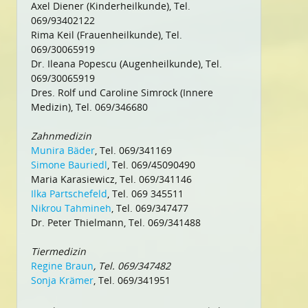
Axel Diener (Kinderheilkunde), Tel.
069/93402122
Rima Keil (Frauenheilkunde), Tel.
069/30065919
Dr. Ileana Popescu (Augenheilkunde), Tel.
069/30065919
Dres. Rolf und Caroline Simrock (Innere
Medizin), Tel. 069/346680
Zahnmedizin
Munira Bäder
, Tel. 069/341169
Simone Bauriedl
, Tel. 069/45090490
Maria Karasiewicz, Tel. 069/341146
Ilka Partschefeld
, Tel. 069 345511
Nikrou Tahmineh
, Tel. 069/347477
Dr. Peter Thielmann, Tel. 069/341488
Tiermedizin
Regine Braun
, Tel. 069/347482
Sonja Krämer
, Tel. 069/341951