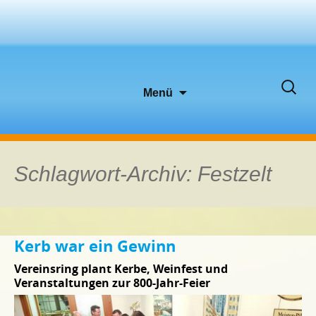
Zum
Suche
Menü
Inhalt
nach:
springen
Schlagwort-Archiv: Festzelt
Kerb war ein Gewinn
Vereinsring plant Kerbe, Weinfest und
Veranstaltungen zur 800-Jahr-Feier