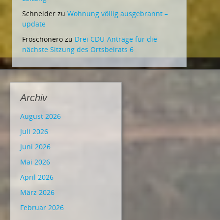
Schneider
zu
Wohnung völlig ausgebrannt –
update
Froschonero
zu
Drei CDU-Anträge für die
nächste Sitzung des Ortsbeirats 6
Archiv
August 2026
Juli 2026
Juni 2026
Mai 2026
April 2026
März 2026
Februar 2026