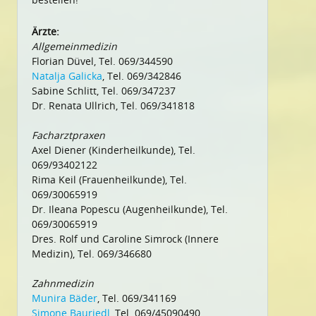
Ärzte:
Allgemeinmedizin
Florian Düvel, Tel. 069/344590
Natalja Galicka
, Tel. 069/342846
Sabine Schlitt, Tel. 069/347237
Dr. Renata Ullrich, Tel. 069/341818
Facharztpraxen
Axel Diener (Kinderheilkunde), Tel.
069/93402122
Rima Keil (Frauenheilkunde), Tel.
069/30065919
Dr. Ileana Popescu (Augenheilkunde), Tel.
069/30065919
Dres. Rolf und Caroline Simrock (Innere
Medizin), Tel. 069/346680
Zahnmedizin
Munira Bäder
, Tel. 069/341169
Simone Bauriedl
, Tel. 069/45090490