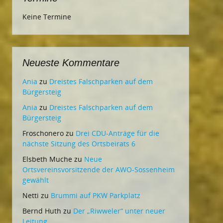
Keine Termine
Neueste Kommentare
Ania
zu
Dreistes Falschparken auf dem
Bürgersteig
Ania
zu
Dreistes Falschparken auf dem
Bürgersteig
Froschonero
zu
Drei CDU-Anträge für die
nächste Sitzung des Ortsbeirats 6
Elsbeth Muche
zu
Neue
Ortsvereinsvorsitzende der AWO-Sossenheim
gewählt
Netti
zu
Brummi auf PKW Parkplatz
Bernd Huth
zu
Der „Riwweler“ unter neuer
Leitung