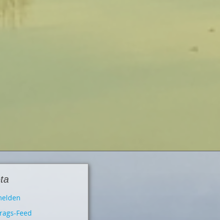
ta
elden
trags-Feed