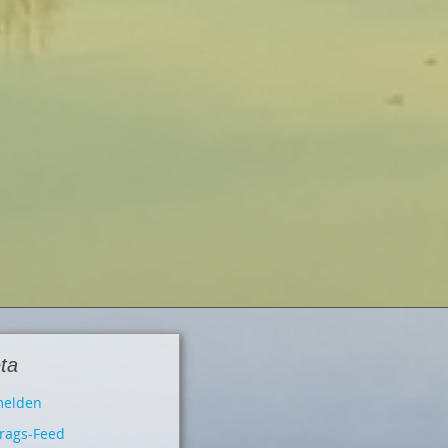
ta
elden
trags-Feed