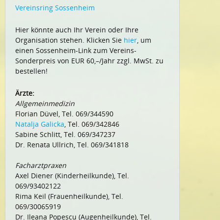
Vereinsring Sossenheim
Hier könnte auch Ihr Verein oder Ihre
Organisation stehen. Klicken Sie
hier
, um
einen Sossenheim-Link zum Vereins-
Sonderpreis von EUR 60,–/Jahr zzgl. MwSt. zu
bestellen!
Ärzte:
Allgemeinmedizin
Florian Düvel, Tel. 069/344590
Natalja Galicka
, Tel. 069/342846
Sabine Schlitt, Tel. 069/347237
Dr. Renata Ullrich, Tel. 069/341818
Facharztpraxen
Axel Diener (Kinderheilkunde), Tel.
069/93402122
Rima Keil (Frauenheilkunde), Tel.
069/30065919
Dr. Ileana Popescu (Augenheilkunde), Tel.