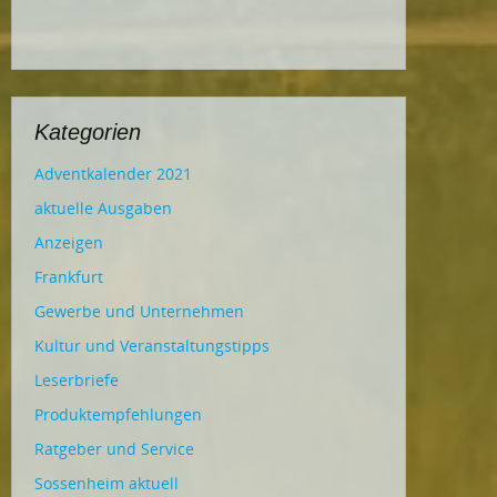
Kategorien
Adventkalender 2021
aktuelle Ausgaben
Anzeigen
Frankfurt
Gewerbe und Unternehmen
Kultur und Veranstaltungstipps
Leserbriefe
Produktempfehlungen
Ratgeber und Service
Sossenheim aktuell