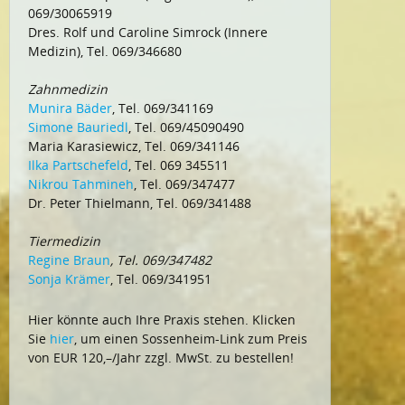
069/30065919
Dres. Rolf und Caroline Simrock (Innere
Medizin), Tel. 069/346680
Zahnmedizin
Munira Bäder
, Tel. 069/341169
Simone Bauriedl
, Tel. 069/45090490
Maria Karasiewicz, Tel. 069/341146
Ilka Partschefeld
, Tel. 069 345511
Nikrou Tahmineh
, Tel. 069/347477
Dr. Peter Thielmann, Tel. 069/341488
Tiermedizin
Regine Braun
, Tel. 069/347482
Sonja Krämer
, Tel. 069/341951
Hier könnte auch Ihre Praxis stehen. Klicken
Sie
hier
, um einen Sossenheim-Link zum Preis
von EUR 120,–/Jahr zzgl. MwSt. zu bestellen!