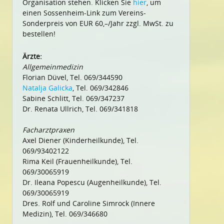
Organisation stehen. Klicken Sie
hier
, um
einen Sossenheim-Link zum Vereins-
Sonderpreis von EUR 60,–/Jahr zzgl. MwSt. zu
bestellen!
Ärzte:
Allgemeinmedizin
Florian Düvel, Tel. 069/344590
Natalja Galicka
, Tel. 069/342846
Sabine Schlitt, Tel. 069/347237
Dr. Renata Ullrich, Tel. 069/341818
Facharztpraxen
Axel Diener (Kinderheilkunde), Tel.
069/93402122
Rima Keil (Frauenheilkunde), Tel.
069/30065919
Dr. Ileana Popescu (Augenheilkunde), Tel.
069/30065919
Dres. Rolf und Caroline Simrock (Innere
Medizin), Tel. 069/346680