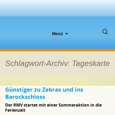
Zum
Suche
Menü
Inhalt
nach:
springen
Schlagwort-Archiv: Tageskarte
Günstiger zu Zebras und ins
Barockschloss
Der RMV startet mit einer Sommeraktion in die
Ferienzeit