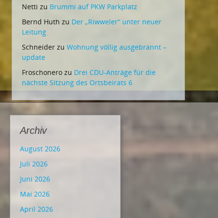
Netti
zu
Brummi auf PKW Parkplatz
Bernd Huth
zu
Der „Riwweler“ unter neuer
Leitung
Schneider
zu
Wohnung völlig ausgebrannt –
update
Froschonero
zu
Drei CDU-Anträge für die
nächste Sitzung des Ortsbeirats 6
Archiv
August 2026
Juli 2026
Juni 2026
Mai 2026
April 2026