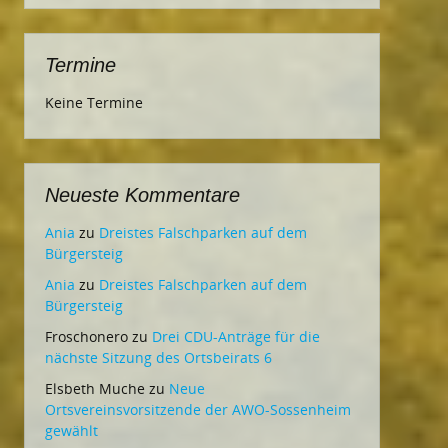
Termine
Keine Termine
Neueste Kommentare
Ania
zu
Dreistes Falschparken auf dem
Bürgersteig
Ania
zu
Dreistes Falschparken auf dem
Bürgersteig
Froschonero
zu
Drei CDU-Anträge für die
nächste Sitzung des Ortsbeirats 6
Elsbeth Muche
zu
Neue
Ortsvereinsvorsitzende der AWO-Sossenheim
gewählt