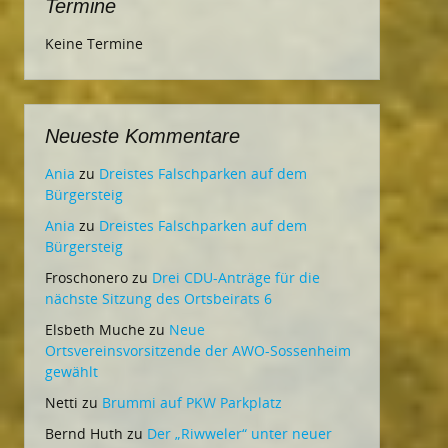
Termine
Keine Termine
Neueste Kommentare
Ania
zu
Dreistes Falschparken auf dem
Bürgersteig
Ania
zu
Dreistes Falschparken auf dem
Bürgersteig
Froschonero
zu
Drei CDU-Anträge für die
nächste Sitzung des Ortsbeirats 6
Elsbeth Muche
zu
Neue
Ortsvereinsvorsitzende der AWO-Sossenheim
gewählt
Netti
zu
Brummi auf PKW Parkplatz
Bernd Huth
zu
Der „Riwweler“ unter neuer