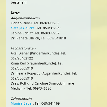
bestellen!
Ärzte:
Allgemeinmedizin
Florian Düvel, Tel. 069/344590
Natalja Galicka
, Tel. 069/342846
Sabine Schlitt, Tel. 069/347237
Dr. Renata Ullrich, Tel. 069/341818
Facharztpraxen
Axel Diener (Kinderheilkunde), Tel.
069/93402122
Rima Keil (Frauenheilkunde), Tel.
069/30065919
Dr. Ileana Popescu (Augenheilkunde), Tel.
069/30065919
Dres. Rolf und Caroline Simrock (Innere
Medizin), Tel. 069/346680
Zahnmedizin
Munira Bäder
, Tel. 069/341169