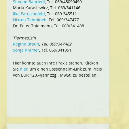
Simone Bauriedl
, Tel. 069/45090490
Maria Karasiewicz, Tel. 069/341146
Ilka Partschefeld
, Tel. 069 345511
Nikrou Tahmineh
, Tel. 069/347477
Dr. Peter Thielmann, Tel. 069/341488
Tiermedizin
Regine Braun
, Tel. 069/347482
Sonja Krämer
, Tel. 069/341951
Hier könnte auch Ihre Praxis stehen. Klicken
Sie
hier
, um einen Sossenheim-Link zum Preis
von EUR 120,–/Jahr zzgl. MwSt. zu bestellen!