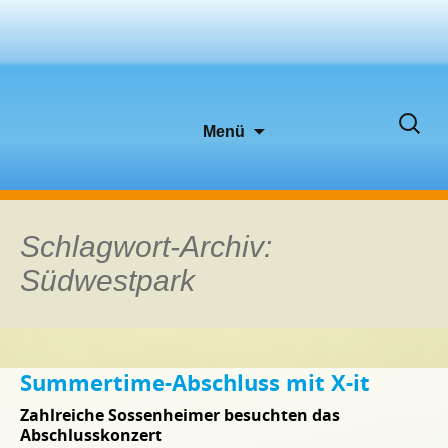
Zum
Suche
Menü
Inhalt
nach:
springen
Schlagwort-Archiv:
Südwestpark
Summertime-Abschluss mit X-it
Zahlreiche Sossenheimer besuchten das
Abschlusskonzert