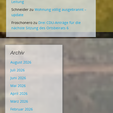
Leitung
Schneider
zu
Wohnung völlig ausgebrannt –
update
Froschonero
zu
Drei CDU-Anträge für die
nächste Sitzung des Ortsbeirats 6
Archiv
August 2026
Juli 2026
Juni 2026
Mai 2026
April 2026
März 2026
Februar 2026