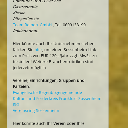
Computer und IT-Service
Gastronomie
Kioske
Pflegedienste
Team Reinert GmbH
, Tel. 0699133190
Rollladenbau
Hier könnte auch Ihr Unternehmen stehen.
Klicken Sie
hier
, um einen Sossenheim-Link
zum Preis von EUR 120,–/Jahr zzgl. MwSt. zu
bestellen! Weitere Branchenrubriken sind
jederzeit möglich.
Vereine, Einrichtungen, Gruppen und
Parteien:
Evangelische Regenbogengemeinde
Kultur- und Förderkreis Frankfurt-Sossenheim
ISG
Vereinsring Sossenheim
Hier könnte auch Ihr Verein oder Ihre