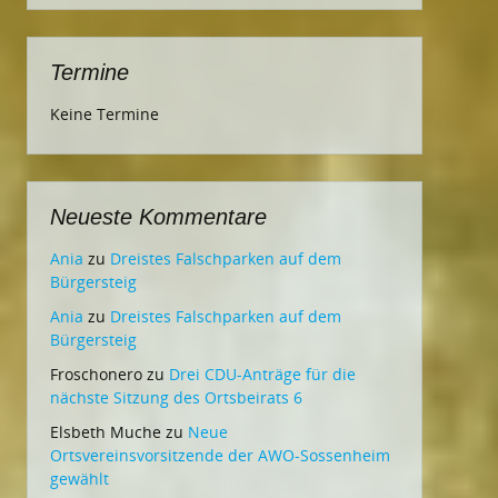
Termine
Keine Termine
Neueste Kommentare
Ania
zu
Dreistes Falschparken auf dem
Bürgersteig
Ania
zu
Dreistes Falschparken auf dem
Bürgersteig
Froschonero
zu
Drei CDU-Anträge für die
nächste Sitzung des Ortsbeirats 6
Elsbeth Muche
zu
Neue
Ortsvereinsvorsitzende der AWO-Sossenheim
gewählt