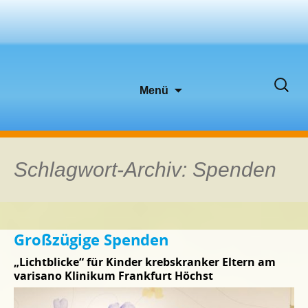
Zum
Suche
Menü
Inhalt
nach:
springen
Schlagwort-Archiv: Spenden
Großzügige Spenden
„Lichtblicke“ für Kinder krebskranker Eltern am
varisano Klinikum Frankfurt Höchst