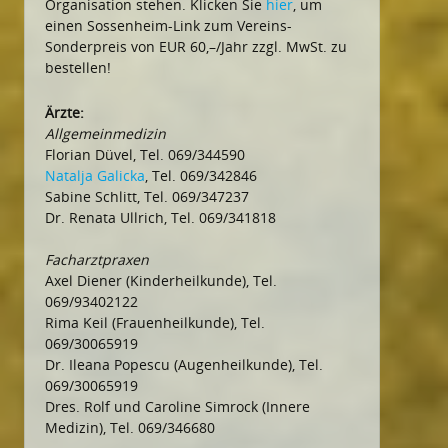
Organisation stehen. Klicken Sie
hier
, um
einen Sossenheim-Link zum Vereins-
Sonderpreis von EUR 60,–/Jahr zzgl. MwSt. zu
bestellen!
Ärzte:
Allgemeinmedizin
Florian Düvel, Tel. 069/344590
Natalja Galicka
, Tel. 069/342846
Sabine Schlitt, Tel. 069/347237
Dr. Renata Ullrich, Tel. 069/341818
Facharztpraxen
Axel Diener (Kinderheilkunde), Tel.
069/93402122
Rima Keil (Frauenheilkunde), Tel.
069/30065919
Dr. Ileana Popescu (Augenheilkunde), Tel.
069/30065919
Dres. Rolf und Caroline Simrock (Innere
Medizin), Tel. 069/346680