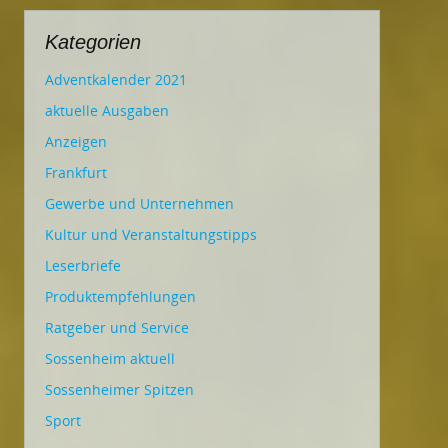
Kategorien
Adventkalender 2021
aktuelle Ausgaben
Anzeigen
Frankfurt
Gewerbe und Unternehmen
Kultur und Veranstaltungstipps
Leserbriefe
Produktempfehlungen
Ratgeber und Service
Sossenheim aktuell
Sossenheimer Spitzen
Sport