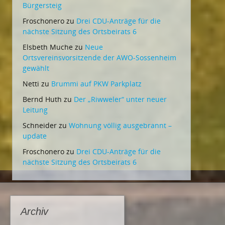
Bürgersteig
Froschonero
zu
Drei CDU-Anträge für die
nächste Sitzung des Ortsbeirats 6
Elsbeth Muche
zu
Neue
Ortsvereinsvorsitzende der AWO-Sossenheim
gewählt
Netti
zu
Brummi auf PKW Parkplatz
Bernd Huth
zu
Der „Riwweler“ unter neuer
Leitung
Schneider
zu
Wohnung völlig ausgebrannt –
update
Froschonero
zu
Drei CDU-Anträge für die
nächste Sitzung des Ortsbeirats 6
Archiv