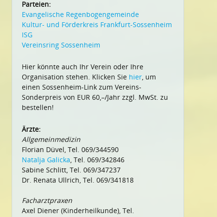
Parteien:
Evangelische Regenbogengemeinde
Kultur- und Förderkreis Frankfurt-Sossenheim
ISG
Vereinsring Sossenheim
Hier könnte auch Ihr Verein oder Ihre
Organisation stehen. Klicken Sie
hier
, um
einen Sossenheim-Link zum Vereins-
Sonderpreis von EUR 60,–/Jahr zzgl. MwSt. zu
bestellen!
Ärzte:
Allgemeinmedizin
Florian Düvel, Tel. 069/344590
Natalja Galicka
, Tel. 069/342846
Sabine Schlitt, Tel. 069/347237
Dr. Renata Ullrich, Tel. 069/341818
Facharztpraxen
Axel Diener (Kinderheilkunde), Tel.