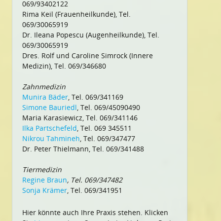
069/93402122
Rima Keil (Frauenheilkunde), Tel.
069/30065919
Dr. Ileana Popescu (Augenheilkunde), Tel.
069/30065919
Dres. Rolf und Caroline Simrock (Innere
Medizin), Tel. 069/346680
Zahnmedizin
Munira Bäder
, Tel. 069/341169
Simone Bauriedl
, Tel. 069/45090490
Maria Karasiewicz, Tel. 069/341146
Ilka Partschefeld
, Tel. 069 345511
Nikrou Tahmineh
, Tel. 069/347477
Dr. Peter Thielmann, Tel. 069/341488
Tiermedizin
Regine Braun
, Tel. 069/347482
Sonja Krämer
, Tel. 069/341951
Hier könnte auch Ihre Praxis stehen. Klicken