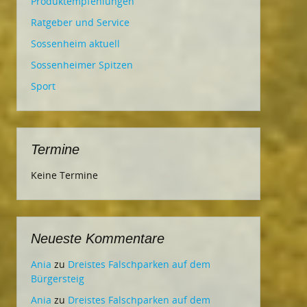
Produktempfehlungen
Ratgeber und Service
Sossenheim aktuell
Sossenheimer Spitzen
Sport
Termine
Keine Termine
Neueste Kommentare
Ania
zu
Dreistes Falschparken auf dem
Bürgersteig
Ania
zu
Dreistes Falschparken auf dem