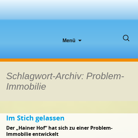
Zum
Suche
Menü
Inhalt
nach:
springen
Schlagwort-Archiv: Problem-
Immobilie
Im Stich gelassen
Der „Hainer Hof“ hat sich zu einer Problem-
Immobilie entwickelt