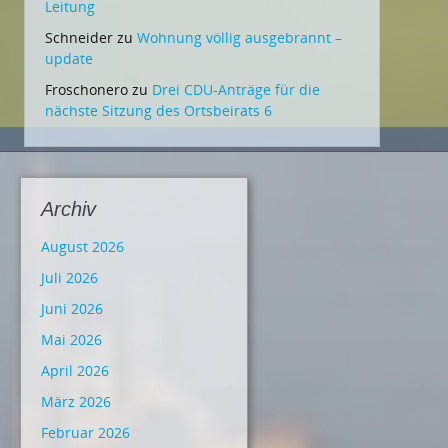
Leitung
Schneider
zu
Wohnung völlig ausgebrannt –
update
Froschonero
zu
Drei CDU-Anträge für die
nächste Sitzung des Ortsbeirats 6
Archiv
August 2026
Juli 2026
Juni 2026
Mai 2026
April 2026
März 2026
Februar 2026