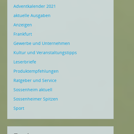
Adventkalender 2021
aktuelle Ausgaben
Anzeigen
Frankfurt
Gewerbe und Unternehmen
Kultur und Veranstaltungstipps
Leserbriefe
Produktempfehlungen
Ratgeber und Service
Sossenheim aktuell
Sossenheimer Spitzen
Sport