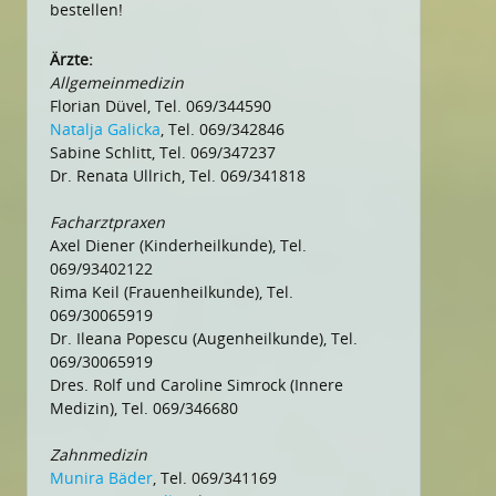
bestellen!
Ärzte:
Allgemeinmedizin
Florian Düvel, Tel. 069/344590
Natalja Galicka
, Tel. 069/342846
Sabine Schlitt, Tel. 069/347237
Dr. Renata Ullrich, Tel. 069/341818
Facharztpraxen
Axel Diener (Kinderheilkunde), Tel.
069/93402122
Rima Keil (Frauenheilkunde), Tel.
069/30065919
Dr. Ileana Popescu (Augenheilkunde), Tel.
069/30065919
Dres. Rolf und Caroline Simrock (Innere
Medizin), Tel. 069/346680
Zahnmedizin
Munira Bäder
, Tel. 069/341169