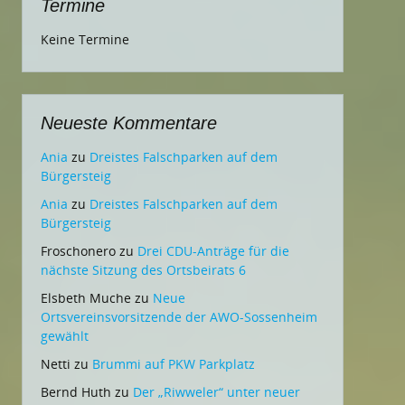
Termine
Keine Termine
Neueste Kommentare
Ania
zu
Dreistes Falschparken auf dem
Bürgersteig
Ania
zu
Dreistes Falschparken auf dem
Bürgersteig
Froschonero
zu
Drei CDU-Anträge für die
nächste Sitzung des Ortsbeirats 6
Elsbeth Muche
zu
Neue
Ortsvereinsvorsitzende der AWO-Sossenheim
gewählt
Netti
zu
Brummi auf PKW Parkplatz
Bernd Huth
zu
Der „Riwweler“ unter neuer