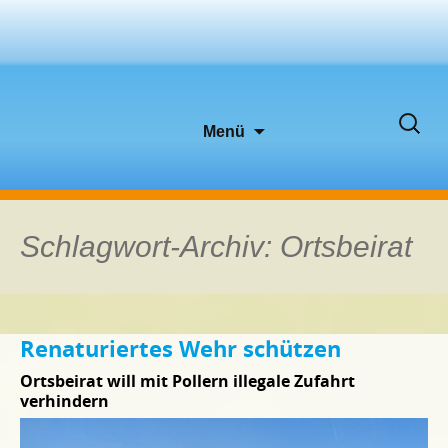
Zum
Suche
Menü
Inhalt
nach:
springen
Schlagwort-Archiv: Ortsbeirat
Renaturiertes Wehr schützen
Ortsbeirat will mit Pollern illegale Zufahrt
verhindern