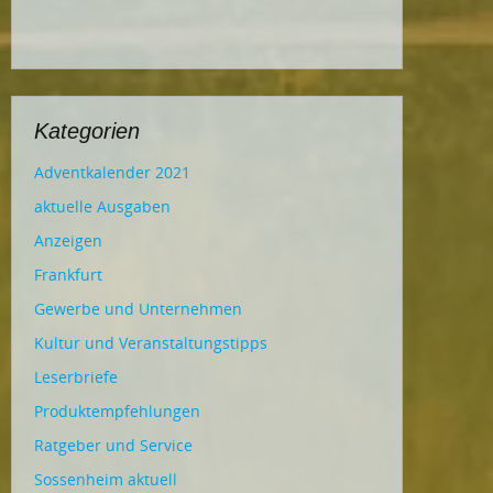
Kategorien
Adventkalender 2021
aktuelle Ausgaben
Anzeigen
Frankfurt
Gewerbe und Unternehmen
Kultur und Veranstaltungstipps
Leserbriefe
Produktempfehlungen
Ratgeber und Service
Sossenheim aktuell