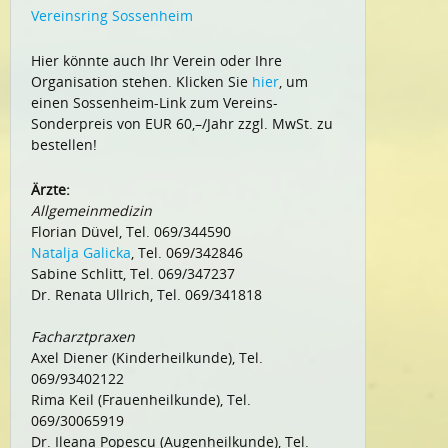
Vereinsring Sossenheim
Hier könnte auch Ihr Verein oder Ihre
Organisation stehen. Klicken Sie
hier
, um
einen Sossenheim-Link zum Vereins-
Sonderpreis von EUR 60,–/Jahr zzgl. MwSt. zu
bestellen!
Ärzte:
Allgemeinmedizin
Florian Düvel, Tel. 069/344590
Natalja Galicka
, Tel. 069/342846
Sabine Schlitt, Tel. 069/347237
Dr. Renata Ullrich, Tel. 069/341818
Facharztpraxen
Axel Diener (Kinderheilkunde), Tel.
069/93402122
Rima Keil (Frauenheilkunde), Tel.
069/30065919
Dr. Ileana Popescu (Augenheilkunde), Tel.