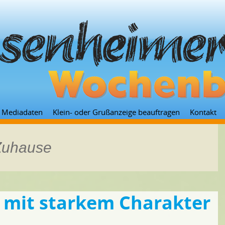
Zum
Mediadaten
Klein- oder Grußanzeige beauftragen
Kontakt
Inhalt
springen
 Zuhause
 mit starkem Charakter