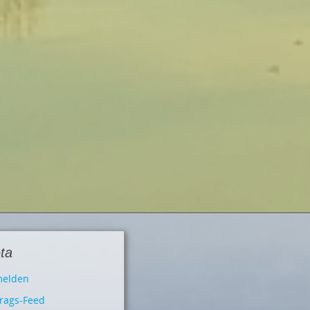
ta
elden
trags-Feed