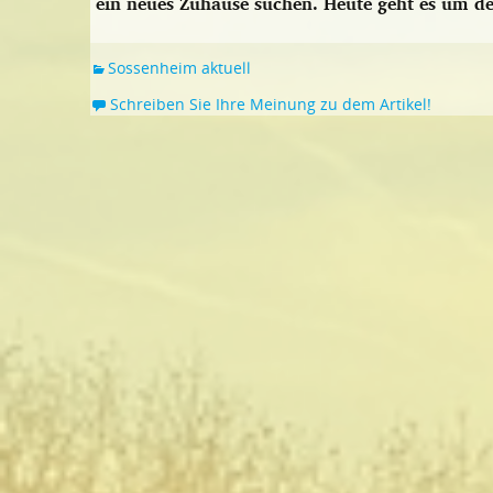
ein neues Zuhause suchen. Heute geht es um de
Sossenheim aktuell
Schreiben Sie Ihre Meinung zu dem Artikel!