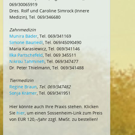
069/30065919
Dres. Rolf und Caroline Simrock (Innere
Medizin), Tel. 069/346680
Zahnmedizin
Munira Bäder
, Tel. 069/341169
Simone Bauriedl
, Tel. 069/45090490
Maria Karasiewicz, Tel. 069/341146
Ilka Partschefeld
, Tel. 069 345511
Nikrou Tahmineh
, Tel. 069/347477
Dr. Peter Thielmann, Tel. 069/341488
Tiermedizin
Regine Braun
, Tel. 069/347482
Sonja Krämer
, Tel. 069/341951
Hier könnte auch Ihre Praxis stehen. Klicken
Sie
hier
, um einen Sossenheim-Link zum Preis
von EUR 120,–/Jahr zzgl. MwSt. zu bestellen!