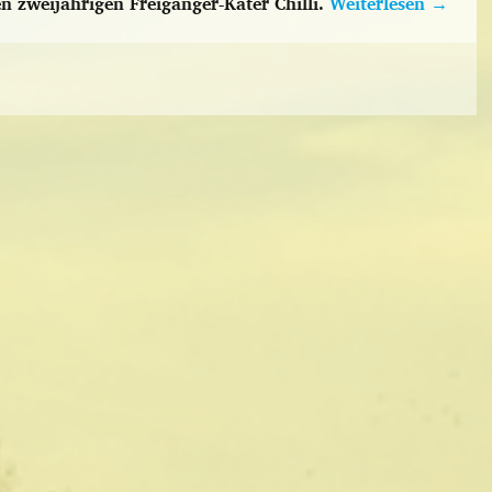
n zweijährigen Freigänger-Kater Chilli.
Weiterlesen
→