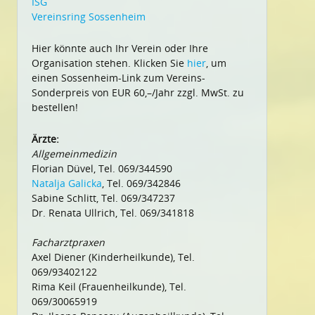
ISG
Vereinsring Sossenheim
Hier könnte auch Ihr Verein oder Ihre
Organisation stehen. Klicken Sie
hier
, um
einen Sossenheim-Link zum Vereins-
Sonderpreis von EUR 60,–/Jahr zzgl. MwSt. zu
bestellen!
Ärzte:
Allgemeinmedizin
Florian Düvel, Tel. 069/344590
Natalja Galicka
, Tel. 069/342846
Sabine Schlitt, Tel. 069/347237
Dr. Renata Ullrich, Tel. 069/341818
Facharztpraxen
Axel Diener (Kinderheilkunde), Tel.
069/93402122
Rima Keil (Frauenheilkunde), Tel.
069/30065919