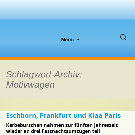
Zum
Suche
Menü
Inhalt
nach:
springen
Schlagwort-Archiv:
Motivwagen
Eschborn, Frankfurt und Klaa Paris
Kerbeburschen nahmen zur fünften Jahreszeit
wieder an drei Fastnachtsumzügen teil