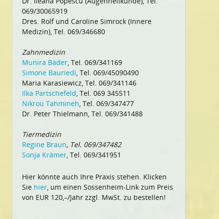
Dr. Ileana Popescu (Augenheilkunde), Tel.
069/30065919
Dres. Rolf und Caroline Simrock (Innere
Medizin), Tel. 069/346680
Zahnmedizin
Munira Bäder
, Tel. 069/341169
Simone Bauriedl
, Tel. 069/45090490
Maria Karasiewicz, Tel. 069/341146
Ilka Partschefeld
, Tel. 069 345511
Nikrou Tahmineh
, Tel. 069/347477
Dr. Peter Thielmann, Tel. 069/341488
Tiermedizin
Regine Braun
, Tel. 069/347482
Sonja Krämer
, Tel. 069/341951
Hier könnte auch Ihre Praxis stehen. Klicken
Sie
hier
, um einen Sossenheim-Link zum Preis
von EUR 120,–/Jahr zzgl. MwSt. zu bestellen!