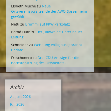
Elsbeth Muche
zu
Neue
Ortsvereinsvorsitzende der AWO-Sossenheim
gewählt
Netti
zu
Brummi auf PKW Parkplatz
Bernd Huth
zu
Der „Riwweler“ unter neuer
Leitung
Schneider
zu
Wohnung völlig ausgebrannt –
update
Froschonero
zu
Drei CDU-Anträge für die
nächste Sitzung des Ortsbeirats 6
Archiv
August 2026
Juli 2026