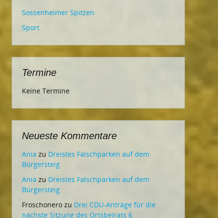
Sossenheimer Spitzen
Sport
Termine
Keine Termine
Neueste Kommentare
Ania
zu
Dreistes Falschparken auf dem
Bürgersteig
Ania
zu
Dreistes Falschparken auf dem
Bürgersteig
Froschonero
zu
Drei CDU-Anträge für die
nächste Sitzung des Ortsbeirats 6