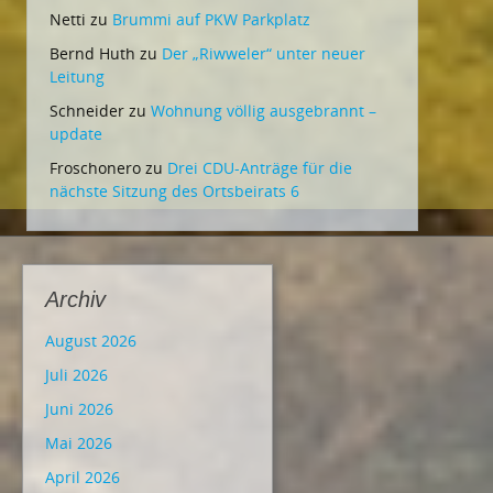
Netti
zu
Brummi auf PKW Parkplatz
Bernd Huth
zu
Der „Riwweler“ unter neuer
Leitung
Schneider
zu
Wohnung völlig ausgebrannt –
update
Froschonero
zu
Drei CDU-Anträge für die
nächste Sitzung des Ortsbeirats 6
Archiv
August 2026
Juli 2026
Juni 2026
Mai 2026
April 2026