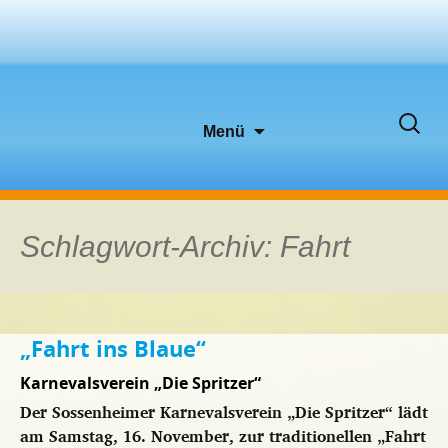
Zum
Suche
Menü
Inhalt
nach:
springen
Schlagwort-Archiv: Fahrt
„Fahrt ins Blaue“
Karnevalsverein „Die Spritzer“
Der Sossenheimer Karnevalsverein „Die Spritzer“ lädt
am Samstag, 16. November, zur traditionellen „Fahrt