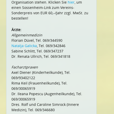
Organisation stehen. Klicken Sie
hier
, um
einen Sossenheim-Link zum Vereins-
Sonderpreis von EUR 60,–/Jahr zzgl. MwSt. zu
bestellen!
Ärzte:
Allgemeinmedizin
Florian Düvel, Tel. 069/344590
Natalja Galicka
, Tel. 069/342846
Sabine Schlitt, Tel. 069/347237
Dr. Renata Ullrich, Tel. 069/341818
Facharztpraxen
Axel Diener (Kinderheilkunde), Tel.
069/93402122
Rima Keil (Frauenheilkunde), Tel.
069/30065919
Dr. Ileana Popescu (Augenheilkunde), Tel.
069/30065919
Dres. Rolf und Caroline Simrock (Innere
Medizin), Tel. 069/346680