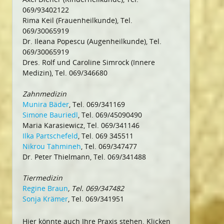
069/93402122
Rima Keil (Frauenheilkunde), Tel.
069/30065919
Dr. Ileana Popescu (Augenheilkunde), Tel.
069/30065919
Dres. Rolf und Caroline Simrock (Innere
Medizin), Tel. 069/346680
Zahnmedizin
Munira Bäder
, Tel. 069/341169
Simone Bauriedl
, Tel. 069/45090490
Maria Karasiewicz, Tel. 069/341146
Ilka Partschefeld
, Tel. 069 345511
Nikrou Tahmineh
, Tel. 069/347477
Dr. Peter Thielmann, Tel. 069/341488
Tiermedizin
Regine Braun
, Tel. 069/347482
Sonja Krämer
, Tel. 069/341951
Hier könnte auch Ihre Praxis stehen. Klicken