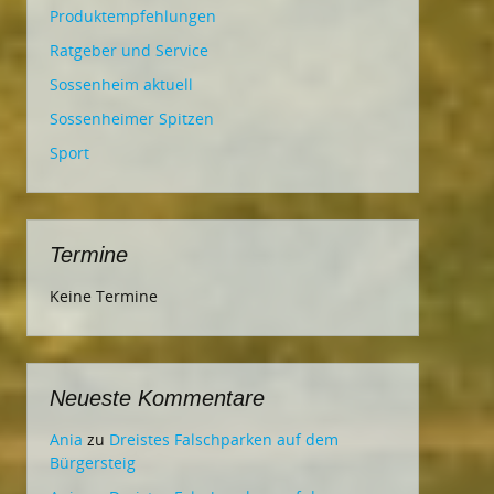
Produktempfehlungen
Ratgeber und Service
Sossenheim aktuell
Sossenheimer Spitzen
Sport
Termine
Keine Termine
Neueste Kommentare
Ania
zu
Dreistes Falschparken auf dem
Bürgersteig