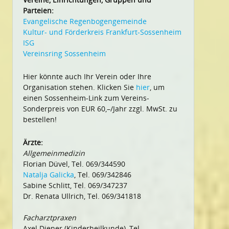
Parteien:
Evangelische Regenbogengemeinde
Kultur- und Förderkreis Frankfurt-Sossenheim
ISG
Vereinsring Sossenheim
Hier könnte auch Ihr Verein oder Ihre
Organisation stehen. Klicken Sie
hier
, um
einen Sossenheim-Link zum Vereins-
Sonderpreis von EUR 60,–/Jahr zzgl. MwSt. zu
bestellen!
Ärzte:
Allgemeinmedizin
Florian Düvel, Tel. 069/344590
Natalja Galicka
, Tel. 069/342846
Sabine Schlitt, Tel. 069/347237
Dr. Renata Ullrich, Tel. 069/341818
Facharztpraxen
Axel Diener (Kinderheilkunde), Tel.