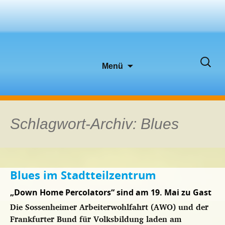
Zum
Suche
Menü
Inhalt
nach:
springen
Schlagwort-Archiv: Blues
Blues im Stadtteilzentrum
„Down Home Percolators“ sind am 19. Mai zu Gast
Die Sossenheimer Arbeiterwohlfahrt (AWO) und der
Frankfurter Bund für Volksbildung laden am