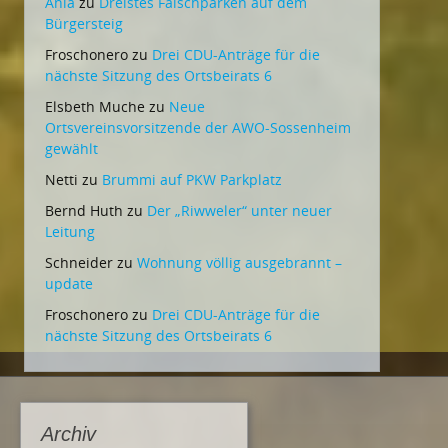
Ania
zu
Dreistes Falschparken auf dem
Bürgersteig
Froschonero
zu
Drei CDU-Anträge für die
nächste Sitzung des Ortsbeirats 6
Elsbeth Muche
zu
Neue
Ortsvereinsvorsitzende der AWO-Sossenheim
gewählt
Netti
zu
Brummi auf PKW Parkplatz
Bernd Huth
zu
Der „Riwweler“ unter neuer
Leitung
Schneider
zu
Wohnung völlig ausgebrannt –
update
Froschonero
zu
Drei CDU-Anträge für die
nächste Sitzung des Ortsbeirats 6
Archiv