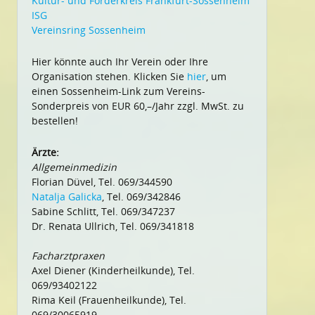
Kultur- und Förderkreis Frankfurt-Sossenheim
ISG
Vereinsring Sossenheim
Hier könnte auch Ihr Verein oder Ihre
Organisation stehen. Klicken Sie
hier
, um
einen Sossenheim-Link zum Vereins-
Sonderpreis von EUR 60,–/Jahr zzgl. MwSt. zu
bestellen!
Ärzte:
Allgemeinmedizin
Florian Düvel, Tel. 069/344590
Natalja Galicka
, Tel. 069/342846
Sabine Schlitt, Tel. 069/347237
Dr. Renata Ullrich, Tel. 069/341818
Facharztpraxen
Axel Diener (Kinderheilkunde), Tel.
069/93402122
Rima Keil (Frauenheilkunde), Tel.
069/30065919