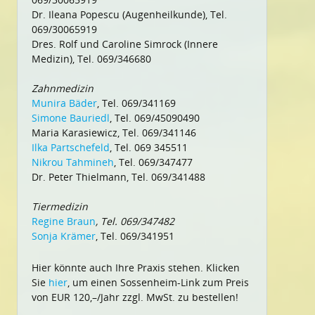
Dr. Ileana Popescu (Augenheilkunde), Tel.
069/30065919
Dres. Rolf und Caroline Simrock (Innere
Medizin), Tel. 069/346680
Zahnmedizin
Munira Bäder
, Tel. 069/341169
Simone Bauriedl
, Tel. 069/45090490
Maria Karasiewicz, Tel. 069/341146
Ilka Partschefeld
, Tel. 069 345511
Nikrou Tahmineh
, Tel. 069/347477
Dr. Peter Thielmann, Tel. 069/341488
Tiermedizin
Regine Braun
, Tel. 069/347482
Sonja Krämer
, Tel. 069/341951
Hier könnte auch Ihre Praxis stehen. Klicken
Sie
hier
, um einen Sossenheim-Link zum Preis
von EUR 120,–/Jahr zzgl. MwSt. zu bestellen!