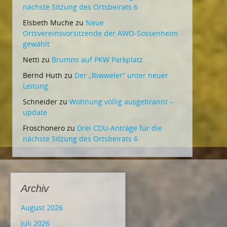
nächste Sitzung des Ortsbeirats 6
Elsbeth Muche
zu
Neue
Ortsvereinsvorsitzende der AWO-Sossenheim
gewählt
Netti
zu
Brummi auf PKW Parkplatz
Bernd Huth
zu
Der „Riwweler“ unter neuer
Leitung
Schneider
zu
Wohnung völlig ausgebrannt –
update
Froschonero
zu
Drei CDU-Anträge für die
nächste Sitzung des Ortsbeirats 6
Archiv
August 2026
Juli 2026